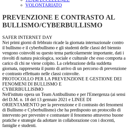
VOLONTARIATO
PREVENZIONE E CONTRASTO AL
BULLISMO/CYBERBULLISMO
SAFER
INTERNET
DAY
Nei
primi
giorni
di
febbraio
ricade
la
giornata
internazionale
contro
il
bullismo
e
il
cyberbullismo
e
gli
studenti
delle
classi
del
biennio
vengono
coinvolti
su
questo
tema
particolarmente
importante,
dati
i
risvolti
di
natura
psicologica,
sociale
e
culturale
che
esso
comporta
a
carico
di
chi
ne
viene
colpito.
La
celebrazione
della
suddetta
giornata,
rappresenta
il
punto
di
arrivo
di
un
percorso
di
prevenzione
e
contrasto
effettuato
nelle
classi
coinvolte.
PROTOCOLLO
PER
LA
PREVENZIONE
E
GESTIONE
DEI
FENOMENI
DI
BULLISMO
E
CYBERBULLISIMO
Nell'istituto
opera
un
Team
Antibullismo
e
per
l'Emergenza
(ai
sensi
del
D.M.
n.
18
del
13
gennaio
2021
e
LINEE
DI
ORIENTAMENTO
per
la
prevenzione
e
il
contrasto
dei
fenomeni
di
Bullismo
e
Cyberbullismo)
che
ha
predisposto
un
protocollo
di
intervento
per
prevenire
e
contrastare
il
fenomeno
attraverso
buone
pratiche
e
strategie
da
adottare
in
collaborazione
con
i
docenti,
famiglie
e
studenti.