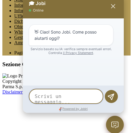
Informativa Privacy
Informativa Privacy chatbot Jobi
Ufficio Relazioni con il Pubblico
Dichiarazione di accessibilità
Obiettivi di accessibilità
Whistleblowing
Gestione consensi cookie
Amministrazione trasparente
Pagina visualizzata
1322
volte
Sezione Copyright
Copyright 2026 | Engineered and powered by Gruppo Spaggiari
Parma S.p.A. | Divisione Publishing & New Social Media
Disclaimer trattamento dati personali