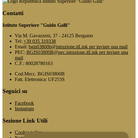
Istituto Superiore "Guido Galli"
Contatti
Istituto Superiore "Guido Galli"
Via M. Gavazzeni, 37 - 24125 Bergamo
Tel:
+39 035 319338
Email:
bgis03800b@istruzione.it
Link per inviare una mail
PEC:
BGIS03800B@pec.istruzione.it
Link per inviare una
mail
C.F.: 80028780163
Cod.Mecc. BGIS03800B
Fatt. Elettronica: UF253S
Seguici su
Facebook
Instagram
Sezione Link Utili
Cookie policy
Note legali