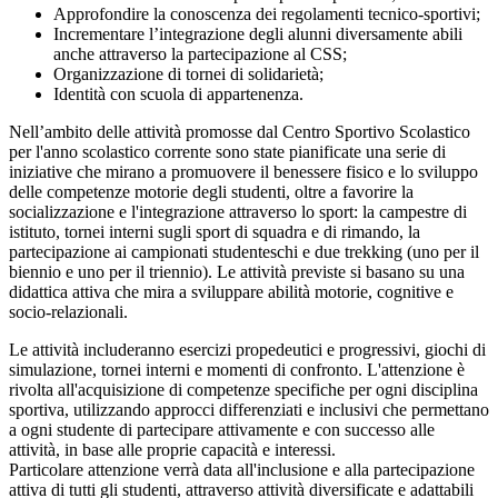
Approfondire
la
conoscenza
dei
regolamenti
tecnico-sportivi;
Incrementare
l’integrazione
degli
alunni
diversamente
abili
anche
attraverso
la
partecipazione
al
CSS;
Organizzazione
di
tornei
di
solidarietà;
Identità
con
scuola
di
appartenenza.
Nell’ambito
delle
attività
promosse
dal
Centro
Sportivo
Scolastico
per
l'anno
scolastico
corrente
sono
state
pianificate
una
serie
di
iniziative
che
mirano
a
promuovere
il
benessere
fisico
e
lo
sviluppo
delle
competenze
motorie
degli
studenti,
oltre
a
favorire
la
socializzazione
e
l'integrazione
attraverso
lo
sport:
la
campestre
di
istituto,
tornei
interni
sugli
sport
di
squadra
e
di
rimando,
la
partecipazione
ai
campionati
studenteschi
e
due
trekking
(uno
per
il
biennio
e
uno
per
il
triennio).
Le
attività
previste
si
basano
su
una
didattica
attiva
che
mira
a
sviluppare
abilità
motorie,
cognitive
e
socio-relazionali.
Le
attività
includeranno
esercizi
propedeutici
e
progressivi,
giochi
di
simulazione,
tornei
interni
e
momenti
di
confronto.
L'attenzione
è
rivolta
all'acquisizione
di
competenze
specifiche
per
ogni
disciplina
sportiva,
utilizzando
approcci
differenziati
e
inclusivi
che
permettano
a
ogni
studente
di
partecipare
attivamente
e
con
successo
alle
attività,
in
base
alle
proprie
capacità
e
interessi.
Particolare
attenzione
verrà
data
all'inclusione
e
alla
partecipazione
attiva
di
tutti
gli
studenti,
attraverso
attività
diversificate
e
adattabili