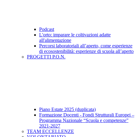
Podcast
L'orto: imparare le coltivazioni adatte
all'alimentazione
Percorsi laboratoriali all’aperto, come esperienze
di ecosostenibilità: esperienze di scuola all’aperto
PROGETTI P.O.N.
Piano Estate 2025 (duplicata)
Formazione Docenti - Fondi Strutturali Europei –
Programma Nazionale “Scuola e competenze”
2021-2027
TEAM ECCELLENZE
VOLONTARIATO