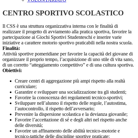
CENTRO SPORTIVO SCOLASTICO
Il
CSS
è
una
struttura
organizzativa
interna
con
le
finalità
di
realizzare
il
progetto
di
avviamento
alla
pratica
sportiva,
favorire
la
partecipazione
ai
Giochi
Sportivi
Studenteschi
e
inserire
varie
iniziative
a
carattere
motorio
sportivo
praticabili
nella
nostra
scuola.
Finalità:
Attività
sportive
pomeridiane
per
favorire
la
capacità
del
giovane
di
organizzare
il
proprio
tempo,
l’acquisizione
di
uno
stile
di
vita
sano,
di
un
corretto
“atteggiamento
competitivo”
e
di
una
cultura
sportiva.
Obiettivi:
Creare
centri
di
aggregazione
più
ampi
rispetto
alla
realtà
curriculare;
Garantire
e
sviluppare
una
socializzazione
tra
gli
studenti;
Favorire
la
conoscenza
dei
regolamenti
tecnico-
sportivi;
Sviluppare
nell’alunno
il
rispetto
delle
regole,
l’autostima,
l’autocontrollo,
il
rispetto
dell’avversario;
Prevenire
la
dispersione
scolastica
e
la
devianza
giovanile;
Favorire
l’accettazione
di
sé
e
degli
altri
nel
rispetto
anche
delle
diversità;
Favorire
un
affinamento
delle
abilità
tecnico-motorie
e
tecnico-tattiche
delle
discipline
sportive
praticate;