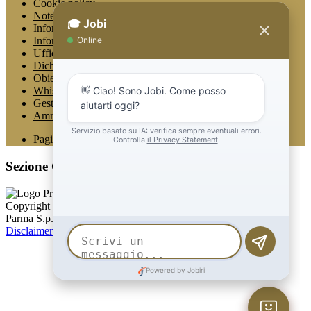
Cookie policy
Note legali
Informativa Privacy
Informativa Privacy chatbot Jobi
Ufficio Relazioni con il Pubblico
Dichiarazione di accessibilità
Obiettivi di accessibilità
Whistleblowing
Gestione consensi cookie
Amministrazione trasparente
Pagina visualizzata
1434
volte
Sezione Copyright
Copyright 2026 | Engineered and powered by Gruppo Spaggiari
Parma S.p.A. | Divisione Publishing & New Social Media
Disclaimer trattamento dati personali