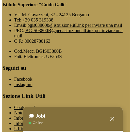
Istituto Superiore "Guido Galli"
Via M. Gavazzeni, 37 - 24125 Bergamo
Tel:
+39 035 319338
Email:
bgis03800b@istruzione.it
Link per inviare una mail
PEC:
BGIS03800B@pec.istruzione.it
Link per inviare una
mail
C.F.: 80028780163
Cod.Mecc. BGIS03800B
Fatt. Elettronica: UF253S
Seguici su
Facebook
Instagram
Sezione Link Utili
Cookie policy
Note legali
Informativa Privacy
Informativa Privacy chatbot Jobi
Ufficio Relazioni con il Pubblico