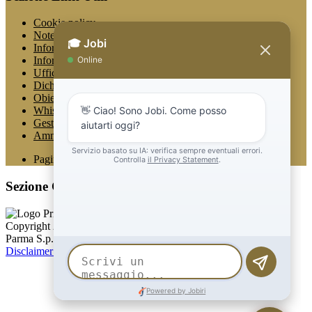
Cookie policy
Note legali
Informativa Privacy
Informativa Privacy chatbot Jobi
Ufficio Relazioni con il Pubblico
Dichiarazione di accessibilità
Obiettivi di accessibilità
Whistleblowing
Gestione consensi cookie
Amministrazione trasparente
Pagina visualizzata
2494
volte
Sezione Copyright
Copyright 2026 | Engineered and powered by Gruppo Spaggiari
Parma S.p.A. | Divisione Publishing & New Social Media
Disclaimer trattamento dati personali