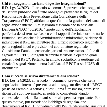
Chi è il soggetto incaricato di gestire le segnalazioni?
Il D. Lgs 24/2023, all’articolo 4, comma 5, prevede che i soggetti
del settore pubblico cui è fatto obbligo di prevedere la figura del
Responsabile della Prevenzione della Corruzione e della
Trasparenza (RPCT) affidano a quest'ultimo la gestione del canale di
segnalazione interna. A tal riguardo si ricorda che in base alla
Delibera ANAC 430/2016: “tenuto conto dell’articolazione
periferica del sistema scolastico e dei rapporti che intercorrono tra le
istituzioni scolastiche e l’Amministrazione ministeriale, si ritiene di
individuare il RPC nel Direttore dell’Ufficio scolastico regionale, o
per le regioni in cui è previsto, nel coordinatore regionale.
Considerato l’ambito territoriale particolarmente esteso, al fine di
agevolare il RPC, i dirigenti di ambito territoriale operano quali
referenti del RPC”. Pertanto, in ambito scolastico, la gestione del
canale di segnalazione interna è affidata al RPCT ossia l’USR di
riferimento.
Cosa succede se scrivo direttamente alla scuola?
Il D. Lgs. 24/2023, all’articolo 4, comma 6, prevede che, se la
segnalazione interna è presentata ad un soggetto diverso dal RPCT
(ossia ad esempio la scuola), quest’ultima è trasmessa, entro sette
giorni dal suo ricevimento, al soggetto competente, dando
contestuale notizia della trasmissione alla persona segnalante. Per
questo motivo, pur ricordando l’obbligo di segnalazione
direttamente al RPCT individuato nell’USR di riferimento, qualora il