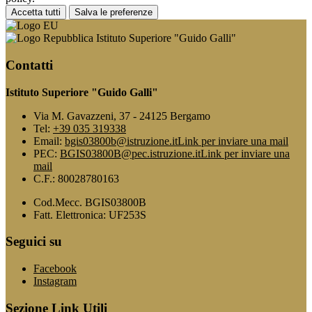
Accetta tutti
Salva le preferenze
Istituto Superiore "Guido Galli"
Contatti
Istituto Superiore "Guido Galli"
Via M. Gavazzeni, 37 - 24125 Bergamo
Tel:
+39 035 319338
Email:
bgis03800b@istruzione.it
Link per inviare una mail
PEC:
BGIS03800B@pec.istruzione.it
Link per inviare una
mail
C.F.: 80028780163
Cod.Mecc. BGIS03800B
Fatt. Elettronica: UF253S
Seguici su
Facebook
Instagram
Sezione Link Utili