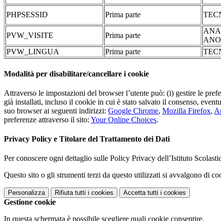
PHPSESSID
Prima parte
TEC
ANA
PVW_VISITE
Prima parte
ANO
PVW_LINGUA
Prima parte
TEC
Modalità per disabilitare/cancellare i cookie
Attraverso le impostazioni del browser l’utente può: (i) gestire le pref
già installati, incluso il cookie in cui è stato salvato il consenso, even
suo browser ai seguenti indirizzi:
Google Chrome
,
Mozilla Firefox
,
Ap
preferenze attraverso il sito:
Your Online Choices
.
Privacy Policy e Titolare del Trattamento dei Dati
Per conoscere ogni dettaglio sulle Policy Privacy dell’Istituto Scolast
Questo sito o gli strumenti terzi da questo utilizzati si avvalgono di coo
Personalizza
Rifiuta tutti
i cookies
Accetta tutti
i cookies
Gestione cookie
In questa schermata è possibile scegliere quali cookie consentire.