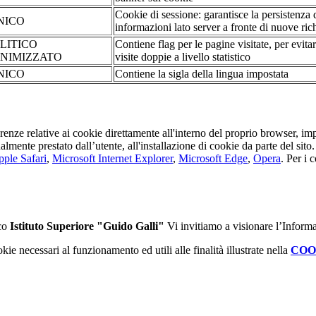
Cookie di sessione: garantisce la persistenza 
NICO
informazioni lato server a fronte di nuove rich
LITICO
Contiene flag per le pagine visitate, per evita
NIMIZZATO
visite doppie a livello statistico
NICO
Contiene la sigla della lingua impostata
erenze relative ai cookie direttamente all'interno del proprio browser, im
tualmente prestato dall’utente, all'installazione di cookie da parte del si
ple Safari
,
Microsoft Internet Explorer
,
Microsoft Edge
,
Opera
. Per i 
ico
Istituto Superiore "Guido Galli"
Vi invitiamo a visionare l’Inform
kie necessari al funzionamento ed utili alle finalità illustrate nella
COO