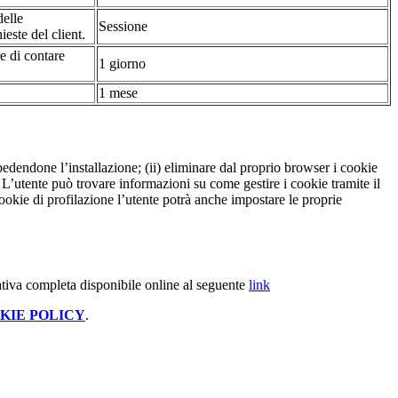
delle
Sessione
ieste del client.
re di contare
1 giorno
1 mese
pedendone l’installazione; (ii) eliminare dal proprio browser i cookie
to. L’utente può trovare informazioni su come gestire i cookie tramite il
cookie di profilazione l’utente potrà anche impostare le proprie
ativa completa disponibile online al seguente
link
KIE POLICY
.