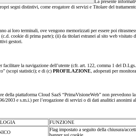
La presente informativ
ropri segni distintivi, come erogatore di servizi e Titolare del trattament
nviano ai loro terminali, ove vengono memorizzati per essere poi ritrasmessi
(c.d. cookie di prima parte); (ii) da titolari estranei al sito web visitato 
tivi gestori.
r facilitare la navigazione dell’utente (cfr. art. 122, comma 1 del D.Lgs
o” (scopi statistici); e di (c)
PROFILAZIONE
, adoperati per monitor
re della piattaforma Cloud SaaS “PrimaVisioneWeb” non prevedono la regi
2003 e s.m.i.) per l’erogazione di servizi o di dati analitici anonimi al 
OLOGIA
FUNZIONE
Flag impostato a seguito della chiusura/accet
NICO
banner sui cookie