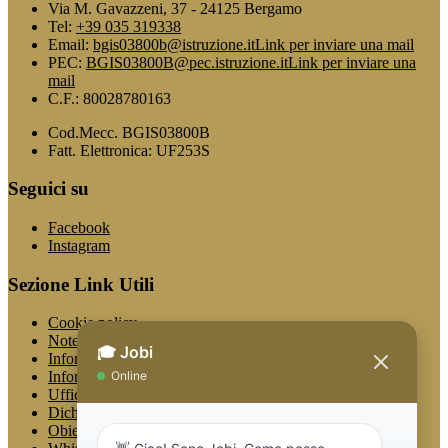
Via M. Gavazzeni, 37 - 24125 Bergamo
Tel:
+39 035 319338
Email:
bgis03800b@istruzione.it
Link per inviare una mail
PEC:
BGIS03800B@pec.istruzione.it
Link per inviare una
mail
C.F.: 80028780163
Cod.Mecc. BGIS03800B
Fatt. Elettronica: UF253S
Seguici su
Facebook
Instagram
Sezione Link Utili
Cookie policy
Note legali
Informativa Privacy
Informativa Privacy chatbot Jobi
Ufficio Relazioni con il Pubblico
Dichiarazione di accessibilità
Obiettivi di accessibilità