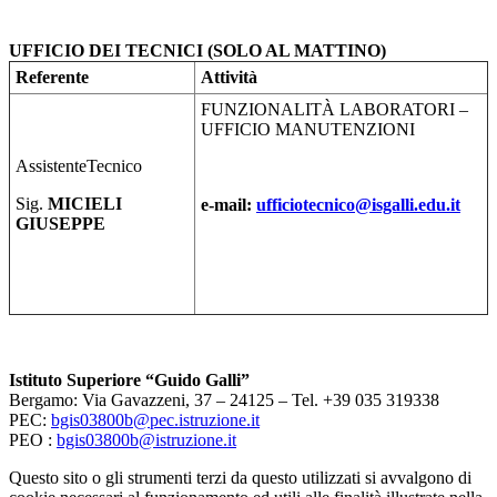
UFFICIO DEI TECNICI (SOLO AL MATTINO)
Referente
Attività
FUNZIONALITÀ LABORATORI –
UFFICIO MANUTENZIONI
AssistenteTecnico
Sig.
MICIELI
e-mail:
ufficiotecnico@
isgalli.edu.it
GIUSEPPE
Istituto Superiore “Guido Galli”
Bergamo: Via Gavazzeni, 37 – 24125 – Tel. +39 035 319338
PEC:
bgis03800b@pec.istruzione.it
PEO :
bgis03800b@istruzione.it
Questo sito o gli strumenti terzi da questo utilizzati si avvalgono di