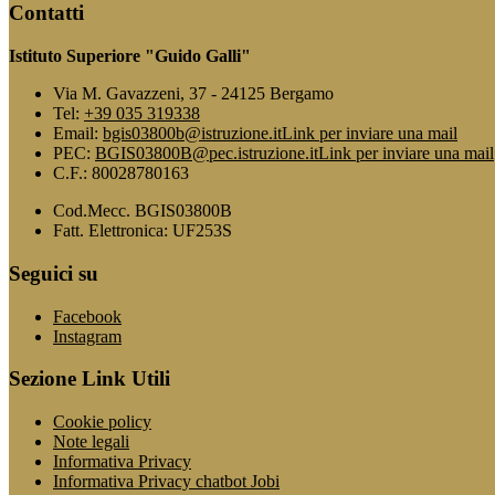
Contatti
Istituto Superiore "Guido Galli"
Via M. Gavazzeni, 37 - 24125 Bergamo
Tel:
+39 035 319338
Email:
bgis03800b@istruzione.it
Link per inviare una mail
PEC:
BGIS03800B@pec.istruzione.it
Link per inviare una mail
C.F.: 80028780163
Cod.Mecc. BGIS03800B
Fatt. Elettronica: UF253S
Seguici su
Facebook
Instagram
Sezione Link Utili
Cookie policy
Note legali
Informativa Privacy
Informativa Privacy chatbot Jobi