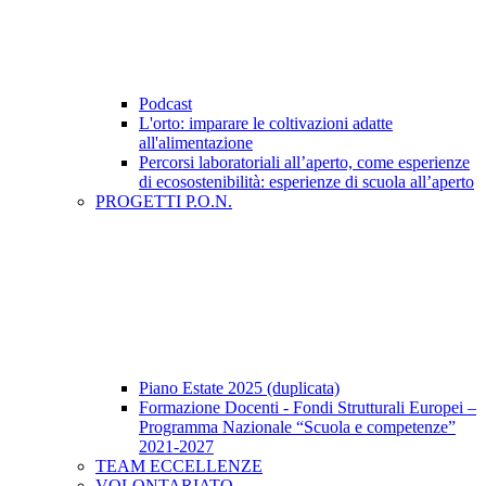
Podcast
L'orto: imparare le coltivazioni adatte
all'alimentazione
Percorsi laboratoriali all’aperto, come esperienze
di ecosostenibilità: esperienze di scuola all’aperto
PROGETTI P.O.N.
Piano Estate 2025 (duplicata)
Formazione Docenti - Fondi Strutturali Europei –
Programma Nazionale “Scuola e competenze”
2021-2027
TEAM ECCELLENZE
VOLONTARIATO