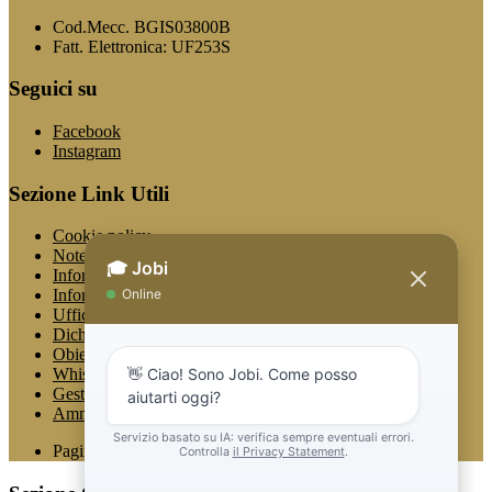
Cod.Mecc. BGIS03800B
Fatt. Elettronica: UF253S
Seguici su
Facebook
Instagram
Sezione Link Utili
Cookie policy
Note legali
Informativa Privacy
Informativa Privacy chatbot Jobi
Ufficio Relazioni con il Pubblico
Dichiarazione di accessibilità
Obiettivi di accessibilità
Whistleblowing
Gestione consensi cookie
Amministrazione trasparente
Pagina visualizzata
2231
volte