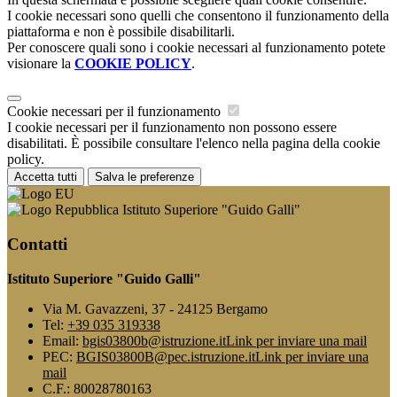
I cookie necessari sono quelli che consentono il funzionamento della
piattaforma e non è possibile disabilitarli.
Per conoscere quali sono i cookie necessari al funzionamento potete
visionare la
COOKIE POLICY
.
Cookie necessari per il funzionamento
I cookie necessari per il funzionamento non possono essere
disabilitati. È possibile consultare l'elenco nella pagina della cookie
policy.
Accetta tutti
Salva le preferenze
Istituto Superiore "Guido Galli"
Contatti
Istituto Superiore "Guido Galli"
Via M. Gavazzeni, 37 - 24125 Bergamo
Tel:
+39 035 319338
Email:
bgis03800b@istruzione.it
Link per inviare una mail
PEC:
BGIS03800B@pec.istruzione.it
Link per inviare una
mail
C.F.: 80028780163