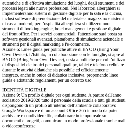
autentiche e di effettiva simulazione dei luoghi, degli strumenti e dei
processi legati alle nuove professioni. Nei laboratori alberghieri si
implementeranno sistemi di gestione digitale per la sala e la cucina,
inclusi software di prenotazione del materiale a magazzino e sistemi
di cassa moderni; per l’ospitalità alberghiera si utilizzeranno
strumenti di booking engine, hotel management e gestione digitale
del front office. Per i servizi commerciali, l'attenzione sarà posta su
software gestionali avanzati, piattaforme di simulazione aziendale e
strumenti per il digital marketing e l'e-commerce.
Azione 6: Linee guida per politiche attive di BYOD (Bring Your
Own Device). L'Istituto, in collaborazione con le famiglie, si apre al
BYOD (Bring Your Own Device), ossia a politiche per cui l’utilizzo
di dispositivi elettronici personali quali pc, tablet e
telefono cellulare
durante le attività didattiche sia possibile ed efficientemente
integrato, anche in ottica di didattica inclusiva,
proponendo linee
guida e adottando regolamenti per un corretto uso.
IDENTITÀ DIGITALE
Azione 9: Un profilo digitale per ogni studente. A partire dall'anno
scolastico 2019/2020 tutto il personale della scuola e tutti gli studenti
dispongono di un profilo all’interno dell’ambiente collaborativo
Google Workspace e di un account Office 365 in modo da poter
archiviare e condividere file, collaborare in tempo reale su
documenti e progetti, comunicare in modo professionale tramite mail
o videoconferenze.