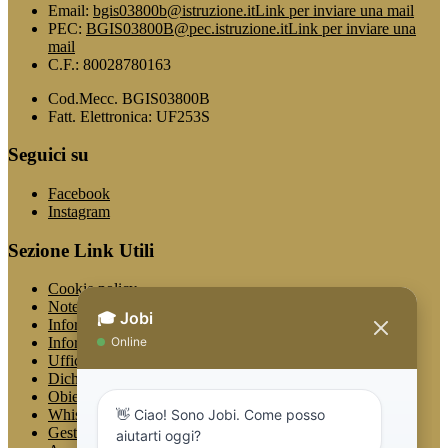
Email:
bgis03800b@istruzione.it
Link per inviare una mail
PEC:
BGIS03800B@pec.istruzione.it
Link per inviare una
mail
C.F.: 80028780163
Cod.Mecc. BGIS03800B
Fatt. Elettronica: UF253S
Seguici su
Facebook
Instagram
Sezione Link Utili
Cookie policy
Note legali
Informativa Privacy
Informativa Privacy chatbot Jobi
Ufficio Relazioni con il Pubblico
Dichiarazione di accessibilità
Obiettivi di accessibilità
Whistleblowing
Gestione consensi cookie