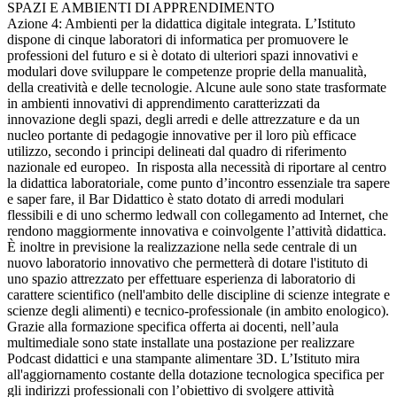
SPAZI E AMBIENTI DI APPRENDIMENTO
Azione 4: Ambienti per la didattica digitale integrata. L’Istituto
dispone di cinque laboratori di informatica per promuovere le
professioni del futuro e si è dotato di ulteriori spazi innovativi e
modulari dove sviluppare le competenze proprie della manualità,
della creatività e delle tecnologie. Alcune aule sono state trasformate
in ambienti innovativi di apprendimento caratterizzati da
innovazione degli spazi, degli arredi e delle attrezzature e da un
nucleo portante di pedagogie innovative per il loro più efficace
utilizzo, secondo i principi delineati dal quadro di riferimento
nazionale ed europeo. In risposta alla necessità di riportare al centro
la didattica laboratoriale, come punto d’incontro essenziale tra sapere
e saper fare, il Bar Didattico è stato dotato di arredi modulari
flessibili e di uno schermo ledwall con collegamento ad Internet, che
rendono maggiormente innovativa e coinvolgente l’attività didattica.
È inoltre in previsione la realizzazione nella sede centrale di un
nuovo laboratorio innovativo che permetterà di dotare l'istituto di
uno spazio attrezzato per effettuare esperienza di laboratorio di
carattere scientifico (nell'ambito delle discipline di scienze integrate e
scienze degli alimenti) e tecnico-professionale (in ambito enologico).
Grazie alla formazione specifica offerta ai docenti, nell’aula
multimediale sono state installate una postazione per realizzare
Podcast didattici e una stampante alimentare 3D. L’Istituto mira
all'aggiornamento costante della dotazione tecnologica specifica per
gli indirizzi professionali con l’obiettivo di svolgere attività