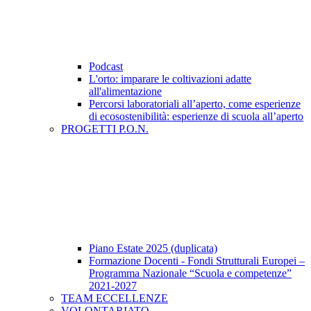
Podcast
L'orto: imparare le coltivazioni adatte
all'alimentazione
Percorsi laboratoriali all’aperto, come esperienze
di ecosostenibilità: esperienze di scuola all’aperto
PROGETTI P.O.N.
Piano Estate 2025 (duplicata)
Formazione Docenti - Fondi Strutturali Europei –
Programma Nazionale “Scuola e competenze”
2021-2027
TEAM ECCELLENZE
VOLONTARIATO