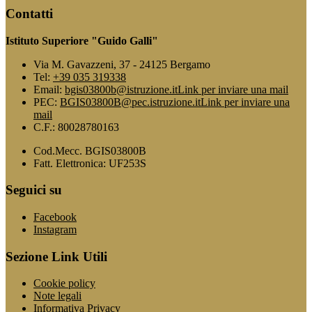
Contatti
Istituto Superiore "Guido Galli"
Via M. Gavazzeni, 37 - 24125 Bergamo
Tel:
+39 035 319338
Email:
bgis03800b@istruzione.it
Link per inviare una mail
PEC:
BGIS03800B@pec.istruzione.it
Link per inviare una
mail
C.F.: 80028780163
Cod.Mecc. BGIS03800B
Fatt. Elettronica: UF253S
Seguici su
Facebook
Instagram
Sezione Link Utili
Cookie policy
Note legali
Informativa Privacy