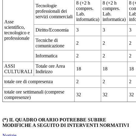
8 (+2 h
8 (+2 h
8 (
Tecnologie
compres.
compres.
com
professionali dei
Lab.
Lab.
Lab
servizi commerciali
informatica)
informatica)
inf
Asse
scientifico,
Diritto/Economia
3
3
3
tecnologico e
professionale
Tecniche di
2
2
2
comunicazione
Informatica
2
2
2
ASSI
Totale ore Area
18
18
18
CULTURALI
Indirizzo
totale ore di compresenza
2
2
2
totale ore settimanali (comprese
32
32
32
compresenze)
(*) IL QUADRO ORARIO POTREBBE SUBIRE
MODIFICHE A SEGUITO DI INTERVENTI NORMATIVI
Notizie