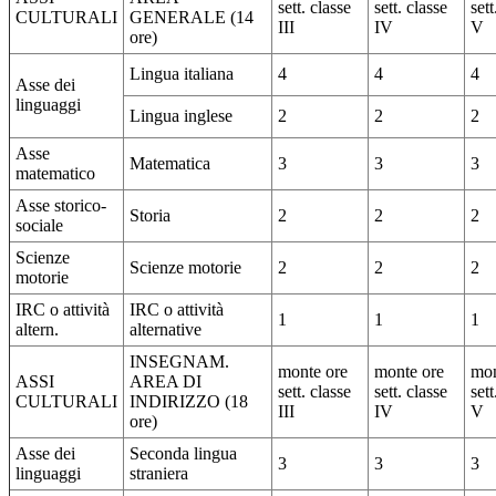
sett. classe
sett. classe
sett
CULTURALI
GENERALE (14
III
IV
V
ore)
Lingua italiana
4
4
4
Asse dei
linguaggi
Lingua inglese
2
2
2
Asse
Matematica
3
3
3
matematico
Asse storico-
Storia
2
2
2
sociale
Scienze
Scienze motorie
2
2
2
motorie
IRC o attività
IRC o attività
1
1
1
altern.
alternative
INSEGNAM.
monte ore
monte ore
mon
ASSI
AREA DI
sett. classe
sett. classe
sett
CULTURALI
INDIRIZZO (18
III
IV
V
ore)
Asse dei
Seconda lingua
3
3
3
linguaggi
straniera