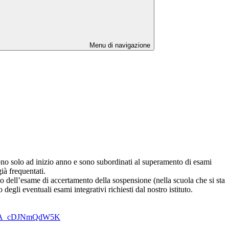
Menu di navigazione
engono solo ad inizio anno e sono subordinati al superamento di esami
già frequentati.
to dell’esame di accertamento della sospensione (nella scuola che si sta
gli eventuali esami integrativi richiesti dal nostro istituto.
E6P9A_cDJNmQdW5K