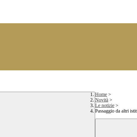
Home
>
Novità
>
Le notizie
>
Passaggio da altri istit