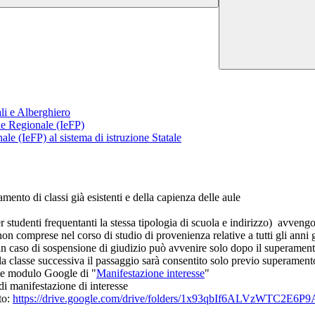
li e Alberghiero
ale Regionale (IeFP)
ale (IeFP) al sistema di istruzione Statale
mento di classi già esistenti e della capienza delle aule
o per studenti frequentanti la stessa tipologia di scuola e indirizzo) avv
 non comprese nel corso di studio di provenienza relative a tutti gli anni 
a, in caso di sospensione di giudizio può avvenire solo dopo il superamen
classe successiva il passaggio sarà consentito solo previo superamento de
te modulo Google di "
Manifestazione interesse
"
i manifestazione di interesse
to:
https://drive.google.com/drive/folders/1x93qbIf6ALVzWTC2