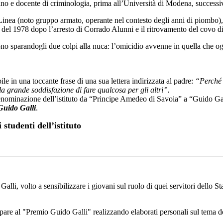
lano e docente di criminologia, prima all’Università di Modena, success
a (noto gruppo armato, operante nel contesto degli anni di piombo), a c
e del 1978 dopo l’arresto di Corrado Alunni e il ritrovamento del covo d
nirono sparandogli due colpi alla nuca: l’omicidio avvenne in quella che o
ile in una toccante frase di una sua lettera indirizzata al padre:
“Perché 
la grande soddisfazione di fare qualcosa per gli altri”.
denominazione dell’istituto da “Principe Amedeo di Savoia” a “Guido Gal
Guido Galli
.
 studenti dell’istituto
alli, volto a sensibilizzare i giovani sul ruolo di quei servitori dello S
ecipare al "Premio Guido Galli" realizzando elaborati personali sul tema 