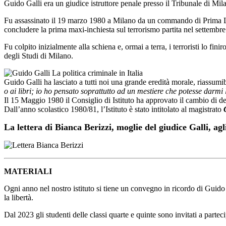
Guido Galli era un giudice istruttore penale presso il Tribunale di Mi
Fu assassinato il 19 marzo 1980 a Milano da un commando di Prima Line
concludere la prima maxi-inchiesta sul terrorismo partita nel settembr
Fu colpito inizialmente alla schiena e, ormai a terra, i terroristi lo fi
degli Studi di Milano.
Guido Galli ha lasciato a tutti noi una grande eredità morale, riassumib
o ai libri; io ho pensato soprattutto ad un mestiere che potesse darmi 
Il 15 Maggio 1980 il Consiglio di Istituto ha approvato il cambio di 
Dall’anno scolastico 1980/81, l’Istituto è stato intitolato al magistrato
La lettera di Bianca Berizzi, moglie del giudice Galli, agli
MATERIALI
Ogni anno nel nostro istituto si tiene un convegno in ricordo di Guido G
la libertà.
Dal 2023 gli studenti delle classi quarte e quinte sono invitati a part