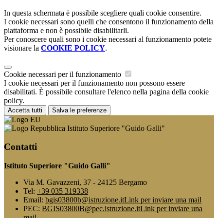
In questa schermata è possibile scegliere quali cookie consentire.
I cookie necessari sono quelli che consentono il funzionamento della
piattaforma e non è possibile disabilitarli.
Per conoscere quali sono i cookie necessari al funzionamento potete
visionare la
COOKIE POLICY
.
Cookie necessari per il funzionamento
I cookie necessari per il funzionamento non possono essere
disabilitati. È possibile consultare l'elenco nella pagina della cookie
policy.
Accetta tutti
Salva le preferenze
Istituto Superiore "Guido Galli"
Contatti
Istituto Superiore "Guido Galli"
Via M. Gavazzeni, 37 - 24125 Bergamo
Tel:
+39 035 319338
Email:
bgis03800b@istruzione.it
Link per inviare una mail
PEC:
BGIS03800B@pec.istruzione.it
Link per inviare una
mail