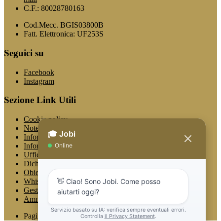
C.F.: 80028780163
Cod.Mecc. BGIS03800B
Fatt. Elettronica: UF253S
Seguici su
Facebook
Instagram
Sezione Link Utili
Cookie policy
Note legali
Informativa Privacy
Informativa Privacy chatbot Jobi
Ufficio Relazioni con il Pubblico
Dichiarazione di accessibilità
Obiettivi di accessibilità
Whistleblowing
Gestione consensi cookie
Amministrazione trasparente
Pagina visualizzata
654
volte