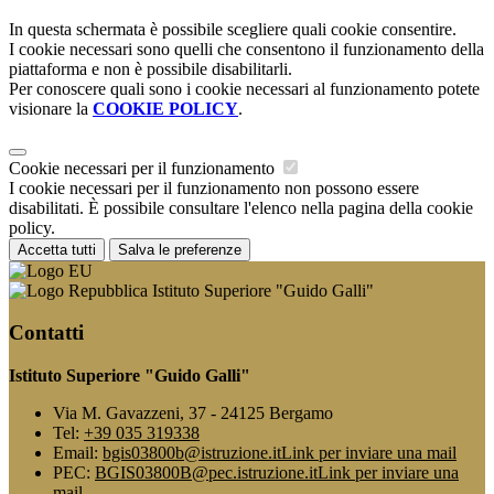
In questa schermata è possibile scegliere quali cookie consentire.
I cookie necessari sono quelli che consentono il funzionamento della
piattaforma e non è possibile disabilitarli.
Per conoscere quali sono i cookie necessari al funzionamento potete
visionare la
COOKIE POLICY
.
Cookie necessari per il funzionamento
I cookie necessari per il funzionamento non possono essere
disabilitati. È possibile consultare l'elenco nella pagina della cookie
policy.
Accetta tutti
Salva le preferenze
Istituto Superiore "Guido Galli"
Contatti
Istituto Superiore "Guido Galli"
Via M. Gavazzeni, 37 - 24125 Bergamo
Tel:
+39 035 319338
Email:
bgis03800b@istruzione.it
Link per inviare una mail
PEC:
BGIS03800B@pec.istruzione.it
Link per inviare una
mail