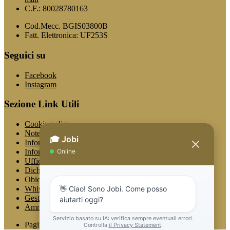
C.F.: 80028780163
Cod.Mecc. BGIS03800B
Fatt. Elettronica: UF253S
Seguici su
Facebook
Instagram
Sezione Link Utili
Cookie policy
Note legali
Informativa Privacy
Informativa Privacy chatbot Jobi
Ufficio Relazioni con il Pubblico
Dichiarazione di accessibilità
Obiettivi di accessibilità
Whistleblowing
Gestione consensi cookie
Amministrazione trasparente
Pagina visualizzata
674
volte