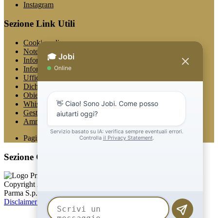
Instagram
Sezione Link Utili
Cookie policy
Note legali
Informativa Privacy
Informativa Privacy chatbot Jobi
Ufficio Relazioni con il Pubblico
Dichiarazione di accessibilità
Obiettivi di accessibilità
Whistleblowing
Gestione consensi cookie
Amministrazione trasparente
Pagina visualizzata
777
volte
Sezione Copyright
Copyright 2026 | Engineered and powered by Gruppo Spaggiari
Parma S.p.A. | Divisione Publishing & New Social Media
Disclaimer trattamento dati personali