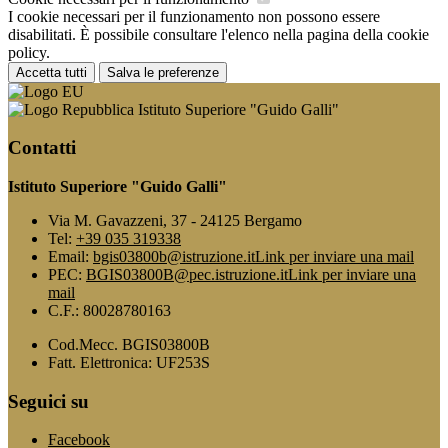
I cookie necessari per il funzionamento non possono essere
disabilitati. È possibile consultare l'elenco nella pagina della cookie
policy.
Accetta tutti
Salva le preferenze
Istituto Superiore "Guido Galli"
Contatti
Istituto Superiore "Guido Galli"
Via M. Gavazzeni, 37 - 24125 Bergamo
Tel:
+39 035 319338
Email:
bgis03800b@istruzione.it
Link per inviare una mail
PEC:
BGIS03800B@pec.istruzione.it
Link per inviare una
mail
C.F.: 80028780163
Cod.Mecc. BGIS03800B
Fatt. Elettronica: UF253S
Seguici su
Facebook