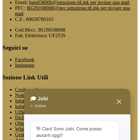
Email:
bgis03800b@istruzione.it
Link per inviare una mail
PEC:
BGIS03800B@pec.istruzione.it
Link per inviare una
mail
C.F.: 80028780163
Cod.Mecc. BGIS03800B
Fatt. Elettronica: UF253S
Seguici su
Facebook
Instagram
Sezione Link Utili
Cookie policy
Note legali
Informativa Privacy
Informativa Privacy chatbot Jobi
Ufficio Relazioni con il Pubblico
Dichiarazione di accessibilità
Obiettivi di accessibilità
Whistleblowing
Gestione consensi cookie