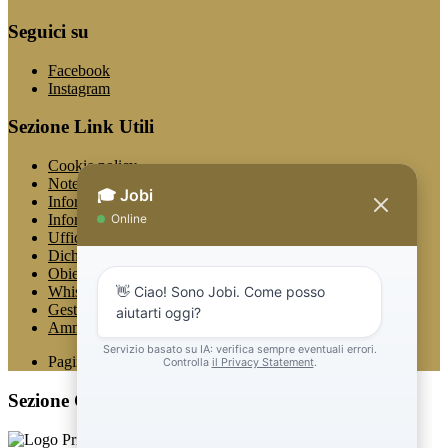
Seguici su
Facebook
Instagram
Sezione Link Utili
Cookie policy
Note legali
Informativa Privacy
Informativa Privacy chatbot Jobi
Ufficio Relazioni con il Pubblico
Dichiarazione di accessibilità
Obiettivi di accessibilità
Whistleblowing
Gestione consensi cookie
Amministrazione trasparente
Pagina visualizzata
6216
volte
Sezione Copyright