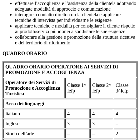
effettuare l’accoglienza e l’assistenza della clientela adottando
adeguate modalità di approccio e comunicazione
interagire a contatto diretto con la clientela e applicare
tecniche di intervista per individuarne le esigenze
applicare tecniche e modalità per consigliare il cliente rispetto
ai prodotti/servizi più idonei a soddisfare le sue esigenze
collaborare alla gestione e promozione della struttura ricettiva
e del territorio di riferimento
QUADRO ORARIO
QUADRO ORARIO OPERATORE AI SERVIZI DI
PROMOZIONE E ACCOGLIENZA
Operatore dei Servizi di
Classe 1^
Classe 2^
Classe
Promozione e Accoglienza
Iefp
Iefp
3^Iefp
Turistica
Area dei linguaggi
Italiano
4
4
4
Inglese
3
3
–
Storia dell’arte
–
–
2