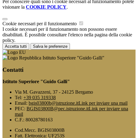
Per conoscere quali sono i cookie necessari al funzionamento potete
visionare la
COOKIE POLICY
.
Cookie necessari per il funzionamento
I cookie necessari per il funzionamento non possono essere
disabilitati. È possibile consultare l'elenco nella pagina della cookie
policy.
Accetta tutti
Salva le preferenze
Istituto Superiore "Guido Galli"
Contatti
Istituto Superiore "Guido Galli"
Via M. Gavazzeni, 37 - 24125 Bergamo
Tel:
+39 035 319338
Email:
bgis03800b@istruzione.it
Link per inviare una mail
PEC:
BGIS03800B@pec.istruzione.it
Link per inviare una
mail
C.F.: 80028780163
Cod.Mecc. BGIS03800B
Fatt. Elettronica: UF253S