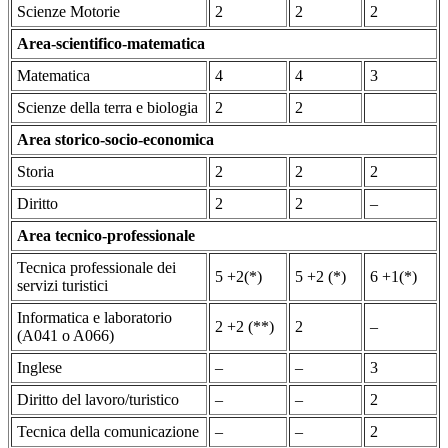
Scienze Motorie
2
2
2
Area-scientifico-matematica
Matematica
4
4
3
Scienze della terra e biologia
2
2
Area storico-socio-economica
Storia
2
2
2
Diritto
2
2
–
Area tecnico-professionale
Tecnica professionale dei
5 +2(*)
5 +2 (*)
6 +1(*)
servizi turistici
Informatica e laboratorio
2 +2 (**)
2
–
(A041 o A066)
Inglese
–
–
3
Diritto del lavoro/turistico
–
–
2
Tecnica della comunicazione
–
–
2