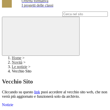
Offerta formativa
I progetti delle classi
Campo di ricerca per le pagine del sito
Home
>
Novità
>
Le notizie
>
Vecchio Sito
Vecchio Sito
Cliccando su questo
link
puoi accedere al vecchio sito web, che non
verrà più aggiornato e funzionerà solo da archivio.
Notizie