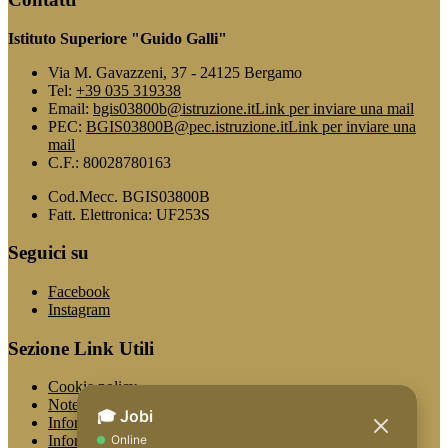
Istituto Superiore "Guido Galli"
Via M. Gavazzeni, 37 - 24125 Bergamo
Tel:
+39 035 319338
Email:
bgis03800b@istruzione.it
Link per inviare una mail
PEC:
BGIS03800B@pec.istruzione.it
Link per inviare una
mail
C.F.: 80028780163
Cod.Mecc. BGIS03800B
Fatt. Elettronica: UF253S
Seguici su
Facebook
Instagram
Sezione Link Utili
Cookie policy
Note legali
Informativa Privacy
Informativa Privacy chatbot Jobi