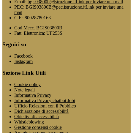
Email:
bgis03800b@istruzione.it
Link per inviare una mail
PEC:
BGIS03800B@pec.istruzione.it
Link per inviare una
mail
C.F.: 80028780163
Cod.Mecc. BGIS03800B
Fatt. Elettronica: UF253S
Seguici su
Facebook
Instagram
Sezione Link Utili
Cookie policy
Note legali
Informativa Privacy
Informativa Privacy chatbot Jobi
Ufficio Relazioni con il Pubblico
Dichiarazione di accessibilità
Obiettivi di accessibilità
Whistleblowing
Gestione consensi cookie
Amministrazione trasparente