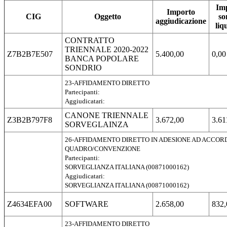
Im
Importo
CIG
Oggetto
s
aggiudicazione
liq
CONTRATTO
TRIENNALE 2020-2022
Z7B2B7E507
5.400,00
0,00
BANCA POPOLARE
SONDRIO
23-AFFIDAMENTO DIRETTO
Partecipanti:
Aggiudicatari:
CANONE TRIENNALE
Z3B2B797F8
3.672,00
3.61
SORVEGLAINZA
26-AFFIDAMENTO DIRETTO IN ADESIONE AD ACCOR
QUADRO/CONVENZIONE
Partecipanti:
SORVEGLIANZA ITALIANA (00871000162)
Aggiudicatari:
SORVEGLIANZA ITALIANA (00871000162)
Z4634EFA00
SOFTWARE
2.658,00
832,
23-AFFIDAMENTO DIRETTO