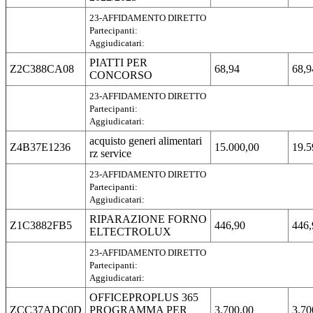
23-AFFIDAMENTO DIRETTO
Partecipanti:
Aggiudicatari:
PIATTI PER
Z2C388CA08
68,94
68,9
CONCORSO
23-AFFIDAMENTO DIRETTO
Partecipanti:
Aggiudicatari:
acquisto generi alimentari
Z4B37E1236
15.000,00
19.5
rz service
23-AFFIDAMENTO DIRETTO
Partecipanti:
Aggiudicatari:
RIPARAZIONE FORNO
Z1C3882FB5
446,90
446,
ELTECTROLUX
23-AFFIDAMENTO DIRETTO
Partecipanti:
Aggiudicatari:
OFFICEPROPLUS 365
ZCC37ADC0D
PROGRAMMA PER
3.700,00
3.70