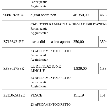
Partecipanti:
Aggiudicatari:
9086182A94
digital board pon
46.350,00
46.3
03-PROCEDURA NEGOZIATA PREVIA PUBBLICAZION
Partecipanti:
Aggiudicatari:
Z7136421EF
uscita didattica brusaporto
350,00
350,
23-AFFIDAMENTO DIRETTO
Partecipanti:
Aggiudicatari:
CERTFICAZIONE
Z833627E3E
1.839,00
1.83
LINGUE
23-AFFIDAMENTO DIRETTO
Partecipanti:
Aggiudicatari:
Z2E362A12E
PESCE
151,19
151,
23-AFFIDAMENTO DIRETTO