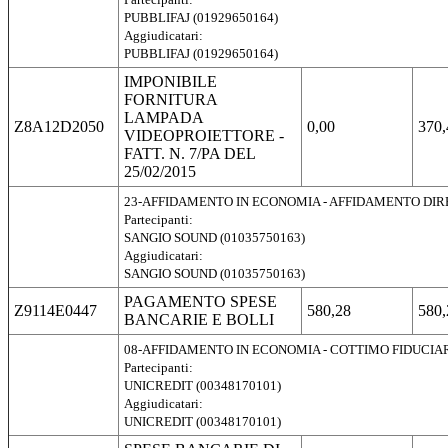
PUBBLIFAJ (01929650164)
Aggiudicatari:
PUBBLIFAJ (01929650164)
IMPONIBILE
FORNITURA
LAMPADA
Z8A12D2050
0,00
370,
VIDEOPROIETTORE -
FATT. N. 7/PA DEL
25/02/2015
23-AFFIDAMENTO IN ECONOMIA - AFFIDAMENTO DI
Partecipanti:
SANGIO SOUND (01035750163)
Aggiudicatari:
SANGIO SOUND (01035750163)
PAGAMENTO SPESE
Z9114E0447
580,28
580,
BANCARIE E BOLLI
08-AFFIDAMENTO IN ECONOMIA - COTTIMO FIDUCIA
Partecipanti:
UNICREDIT (00348170101)
Aggiudicatari:
UNICREDIT (00348170101)