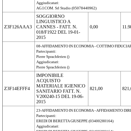
Aggiudicatari:
AG.I.COM. Srl Studio (05078440962)
SOGGIORNO
LINGUISTICO A
Z3F126AAA3
CANNES - FATT. N.
0,00
11.9
018/F1922 DEL 19-01-
2015
08-AFFIDAMENTO IN ECONOMIA - COTTIMO FIDUCIA
Partecipanti:
Pierre Sprachferien ()
Aggiudicatari:
Pierre Sprachferien ()
IMPONIBILE
ACQUISTO
MATERIALE IGIENICO
Z3F14EFFF4
821,00
821,
SANITARIO FATT. N.
V200240-15 DEL 19-06-
2015
23-AFFIDAMENTO IN ECONOMIA - AFFIDAMENTO DI
Partecipanti:
EREDI DI BERETTA GIUSEPPE (03400280164)
Aggiudicatari: