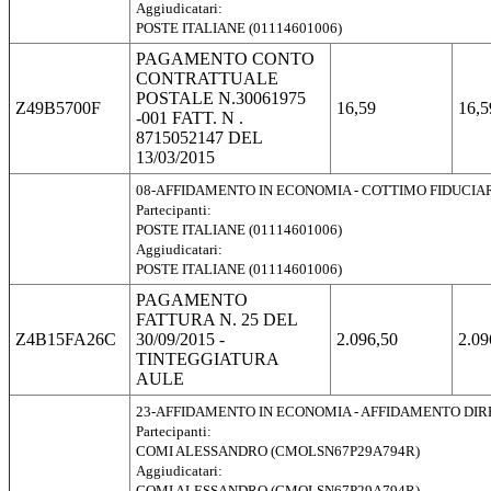
Aggiudicatari:
POSTE ITALIANE (01114601006)
PAGAMENTO CONTO
CONTRATTUALE
POSTALE N.30061975
Z49B5700F
16,59
16,5
-001 FATT. N .
8715052147 DEL
13/03/2015
08-AFFIDAMENTO IN ECONOMIA - COTTIMO FIDUCIA
Partecipanti:
POSTE ITALIANE (01114601006)
Aggiudicatari:
POSTE ITALIANE (01114601006)
PAGAMENTO
FATTURA N. 25 DEL
Z4B15FA26C
30/09/2015 -
2.096,50
2.09
TINTEGGIATURA
AULE
23-AFFIDAMENTO IN ECONOMIA - AFFIDAMENTO DI
Partecipanti:
COMI ALESSANDRO (CMOLSN67P29A794R)
Aggiudicatari:
COMI ALESSANDRO (CMOLSN67P29A794R)