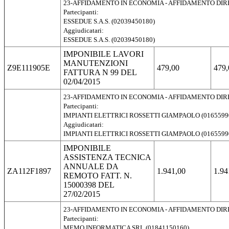
23-AFFIDAMENTO IN ECONOMIA - AFFIDAMENTO DI
Partecipanti:
ESSEDUE S.A.S. (02039450180)
Aggiudicatari:
ESSEDUE S.A.S. (02039450180)
IMPONIBILE LAVORI
MANUTENZIONI
Z9E111905E
479,00
479,
FATTURA N 99 DEL
02/04/2015
23-AFFIDAMENTO IN ECONOMIA - AFFIDAMENTO DI
Partecipanti:
IMPIANTI ELETTRICI ROSSETTI GIAMPAOLO (0165599
Aggiudicatari:
IMPIANTI ELETTRICI ROSSETTI GIAMPAOLO (0165599
IMPONIBILE
ASSISTENZA TECNICA
ANNUALE DA
ZA112F1897
1.941,00
1.94
REMOTO FATT. N.
15000398 DEL
27/02/2015
23-AFFIDAMENTO IN ECONOMIA - AFFIDAMENTO DI
Partecipanti:
MEMO INFORMATICA SRL (01841150160)