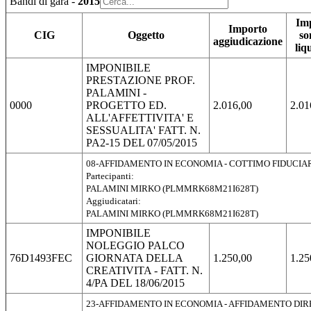
Bandi di gara -
2015
Im
Importo
CIG
Oggetto
s
aggiudicazione
liq
IMPONIBILE
PRESTAZIONE PROF.
PALAMINI -
0000
PROGETTO ED.
2.016,00
2.01
ALL'AFFETTIVITA' E
SESSUALITA' FATT. N.
PA2-15 DEL 07/05/2015
08-AFFIDAMENTO IN ECONOMIA - COTTIMO FIDUCIA
Partecipanti:
PALAMINI MIRKO (PLMMRK68M21I628T)
Aggiudicatari:
PALAMINI MIRKO (PLMMRK68M21I628T)
IMPONIBILE
NOLEGGIO PALCO
76D1493FEC
GIORNATA DELLA
1.250,00
1.25
CREATIVITA - FATT. N.
4/PA DEL 18/06/2015
23-AFFIDAMENTO IN ECONOMIA - AFFIDAMENTO DI