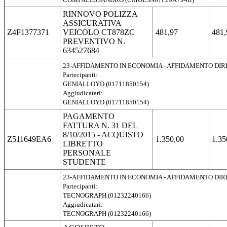
RINNOVO POLIZZA
ASSICURATIVA
Z4F1377371
VEICOLO CT878ZC
481,97
481,
PREVENTIVO N.
634527684
23-AFFIDAMENTO IN ECONOMIA - AFFIDAMENTO DI
Partecipanti:
GENIALLOYD (01711850154)
Aggiudicatari:
GENIALLOYD (01711850154)
PAGAMENTO
FATTURA N. 31 DEL
8/10/2015 - ACQUISTO
Z511649EA6
1.350,00
1.35
LIBRETTO
PERSONALE
STUDENTE
23-AFFIDAMENTO IN ECONOMIA - AFFIDAMENTO DI
Partecipanti:
TECNOGRAPH (01232240166)
Aggiudicatari:
TECNOGRAPH (01232240166)