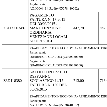
Aggiudicatari:
AG.I.COM. Srl Studio (05078440962)
PAGAMENTO
FATTURA N. 17-2015
DEL 30/03/2015 -
Z3113AEA86
MANUTENZIONE
447,78
447,
ORDINARIA
VENEZIANE LOCALI
SCOLASTICI
23-AFFIDAMENTO IN ECONOMIA - AFFIDAMENTO DI
Partecipanti:
QUARENGHI CLAUDIO (03399330160)
Aggiudicatari:
QUARENGHI CLAUDIO (03399330160)
SALDO CONTRATTO
RSPP ANNO
Z3D118380
SCOLASTICO 14/15
713,00
713,
FATTURA N. 130 DEL
30/09/2015
23-AFFIDAMENTO IN ECONOMIA - AFFIDAMENTO DI
Partecipanti:
AG.I.COM. Srl Studio (05078440962)