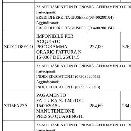
23-AFFIDAMENTO IN ECONOMIA - AFFIDAMENTO DI
Partecipanti:
EREDI DI BERETTA GIUSEPPE (03400280164)
Aggiudicatari:
EREDI DI BERETTA GIUSEPPE (03400280164)
IMPONIBILE PER
ACQUISTO
Z0D12D8ECO
PROGRAMMA
277,00
326,
ORARIO FATTURA N
15-0067 DEL 26/01/15
23-AFFIDAMENTO IN ECONOMIA - AFFIDAMENTO DI
Partecipanti:
INDEX EDUCATION.IT (07363920013)
Aggiudicatari:
INDEX EDUCATION.IT (07363920013)
PAGAMENTO
FATTURA N. 1245 DEL
Z115FA27A
15/09/2015 -
284,60
284,
MANUTENZIONE
PRESSO QUARENGHI
23-AFFIDAMENTO IN ECONOMIA - AFFIDAMENTO DI
Partecipanti: