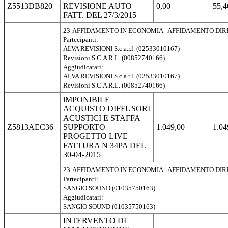
Z5513DB820
REVISIONE AUTO
0,00
55,4
FATT. DEL 27/3/2015
23-AFFIDAMENTO IN ECONOMIA - AFFIDAMENTO DI
Partecipanti:
ALVA REVISIONI S.c.a.r.l. (02533010167)
Revisioni S.C.A R.L. (00852740166)
Aggiudicatari:
ALVA REVISIONI S.c.a.r.l. (02533010167)
Revisioni S.C.A R.L. (00852740166)
iMPONIBILE
ACQUISTO DIFFUSORI
ACUSTICI E STAFFA
Z5813AEC36
SUPPORTO
1.049,00
1.04
PROGETTO LIVE
FATTURA N 34PA DEL
30-04-2015
23-AFFIDAMENTO IN ECONOMIA - AFFIDAMENTO DI
Partecipanti:
SANGIO SOUND (01035750163)
Aggiudicatari:
SANGIO SOUND (01035750163)
INTERVENTO DI