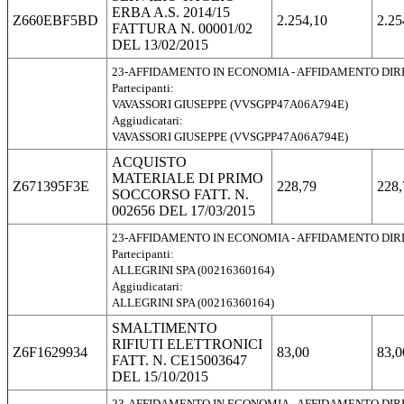
ERBA A.S. 2014/15
Z660EBF5BD
2.254,10
2.25
FATTURA N. 00001/02
DEL 13/02/2015
23-AFFIDAMENTO IN ECONOMIA - AFFIDAMENTO DI
Partecipanti:
VAVASSORI GIUSEPPE (VVSGPP47A06A794E)
Aggiudicatari:
VAVASSORI GIUSEPPE (VVSGPP47A06A794E)
ACQUISTO
MATERIALE DI PRIMO
Z671395F3E
228,79
228,
SOCCORSO FATT. N.
002656 DEL 17/03/2015
23-AFFIDAMENTO IN ECONOMIA - AFFIDAMENTO DI
Partecipanti:
ALLEGRINI SPA (00216360164)
Aggiudicatari:
ALLEGRINI SPA (00216360164)
SMALTIMENTO
RIFIUTI ELETTRONICI
Z6F1629934
83,00
83,0
FATT. N. CE15003647
DEL 15/10/2015
23-AFFIDAMENTO IN ECONOMIA - AFFIDAMENTO DI