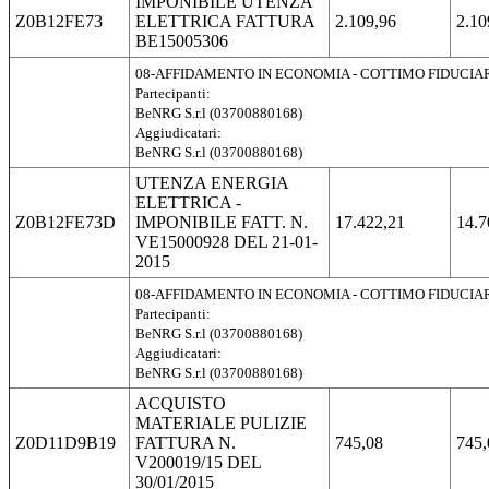
IMPONIBILE UTENZA
Z0B12FE73
ELETTRICA FATTURA
2.109,96
2.10
BE15005306
08-AFFIDAMENTO IN ECONOMIA - COTTIMO FIDUCIA
Partecipanti:
BeNRG S.r.l (03700880168)
Aggiudicatari:
BeNRG S.r.l (03700880168)
UTENZA ENERGIA
ELETTRICA -
Z0B12FE73D
IMPONIBILE FATT. N.
17.422,21
14.7
VE15000928 DEL 21-01-
2015
08-AFFIDAMENTO IN ECONOMIA - COTTIMO FIDUCIA
Partecipanti:
BeNRG S.r.l (03700880168)
Aggiudicatari:
BeNRG S.r.l (03700880168)
ACQUISTO
MATERIALE PULIZIE
Z0D11D9B19
FATTURA N.
745,08
745,
V200019/15 DEL
30/01/2015