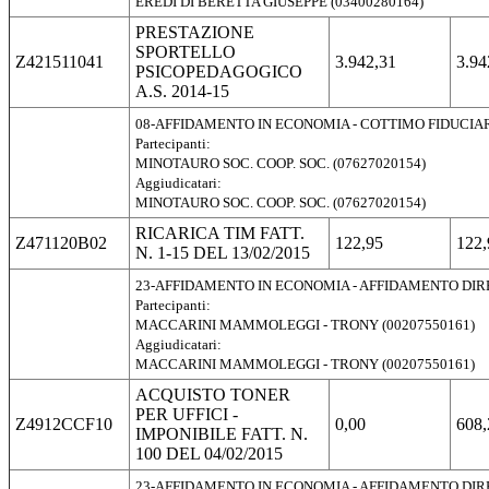
EREDI DI BERETTA GIUSEPPE (03400280164)
PRESTAZIONE
SPORTELLO
Z421511041
3.942,31
3.94
PSICOPEDAGOGICO
A.S. 2014-15
08-AFFIDAMENTO IN ECONOMIA - COTTIMO FIDUCIA
Partecipanti:
MINOTAURO SOC. COOP. SOC. (07627020154)
Aggiudicatari:
MINOTAURO SOC. COOP. SOC. (07627020154)
RICARICA TIM FATT.
Z471120B02
122,95
122,
N. 1-15 DEL 13/02/2015
23-AFFIDAMENTO IN ECONOMIA - AFFIDAMENTO DI
Partecipanti:
MACCARINI MAMMOLEGGI - TRONY (00207550161)
Aggiudicatari:
MACCARINI MAMMOLEGGI - TRONY (00207550161)
ACQUISTO TONER
PER UFFICI -
Z4912CCF10
0,00
608,
IMPONIBILE FATT. N.
100 DEL 04/02/2015
23-AFFIDAMENTO IN ECONOMIA - AFFIDAMENTO DI