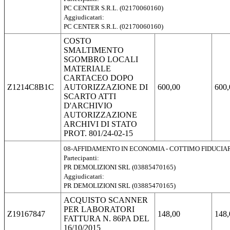
PC CENTER S.R.L. (02170060160)
Aggiudicatari:
PC CENTER S.R.L. (02170060160)
COSTO
SMALTIMENTO
SGOMBRO LOCALI
MATERIALE
CARTACEO DOPO
Z1214C8B1C
AUTORIZZAZIONE DI
600,00
600,
SCARTO ATTI
D'ARCHIVIO
AUTORIZZAZIONE
ARCHIVI DI STATO
PROT. 801/24-02-15
08-AFFIDAMENTO IN ECONOMIA - COTTIMO FIDUCIA
Partecipanti:
PR DEMOLIZIONI SRL (03885470165)
Aggiudicatari:
PR DEMOLIZIONI SRL (03885470165)
ACQUISTO SCANNER
PER LABORATORI
Z19167847
148,00
148,
FATTURA N. 86PA DEL
16/10/2015