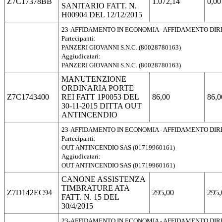
Z7C17378BB
1.072,14
0,00
SANITARIO FATT. N.
H00904 DEL 12/12/2015
23-AFFIDAMENTO IN ECONOMIA - AFFIDAMENTO DI
Partecipanti:
PANZERI GIOVANNI S.N.C. (80028780163)
Aggiudicatari:
PANZERI GIOVANNI S.N.C. (80028780163)
MANUTENZIONE
ORDINARIA PORTE
Z7C1743400
REI FATT 1P0053 DEL
86,00
86,0
30-11-2015 DITTA OUT
ANTINCENDIO
23-AFFIDAMENTO IN ECONOMIA - AFFIDAMENTO DI
Partecipanti:
OUT ANTINCENDIO SAS (01719960161)
Aggiudicatari:
OUT ANTINCENDIO SAS (01719960161)
CANONE ASSISTENZA
TIMBRATURE ATA
Z7D142EC94
295,00
295,
FATT. N. 15 DEL
30/4/2015
23-AFFIDAMENTO IN ECONOMIA - AFFIDAMENTO DI