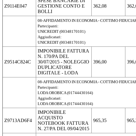
SPESE BANCARIE DI
Z9114E047
GESTIONE CONTO E
362,08
362,
BOLLI
08-AFFIDAMENTO IN ECONOMIA - COTTIMO FIDUCIA
Partecipanti:
UNICREDIT (00348170101)
Aggiudicatari:
UNICREDIT (00348170101)
IMPONIBILE FATTURA
N. 170/PA DEL
Z9514C824C
30/07/2015 - NOLEGGIO
396,00
396,
DUPLICATORE
DIGITALE - LODA
08-AFFIDAMENTO IN ECONOMIA - COTTIMO FIDUCIA
Partecipanti:
LODA OROBICA (01744430164)
Aggiudicatari:
LODA OROBICA (01744430164)
IMPONIBILE
ACQUISTO
Z9713AD6F4
965,35
965,
NOTEBOOK FATTURA
N. 27/PA DEL 09/04/2015