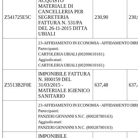
ACQUISTO
MATERIALE DI
CANCELLERIA PER
Z541725E5C
SEGRETERIA
230,90
230,
FATTURA N. 531/PA
DEL 26-11-2015 DITTA
UBIALI
23-AFFIDAMENTO IN ECONOMIA - AFFIDAMENTO DI
Partecipanti:
CARTOLERIA UBIALI (00209610161)
Aggiudicatari:
CARTOLERIA UBIALI (00209610161)
IMPONIBILE FATTURA
N. H00159 DEL
Z5513B2F0E
31/03/2015 -
637,48
637,
MATERIALE IGIENICO
SANITARIO
23-AFFIDAMENTO IN ECONOMIA - AFFIDAMENTO DI
Partecipanti:
PANZERI GIOVANNI S.N.C. (80028780163)
Aggiudicatari:
PANZERI GIOVANNI S.N.C. (80028780163)
IMPONIBILE