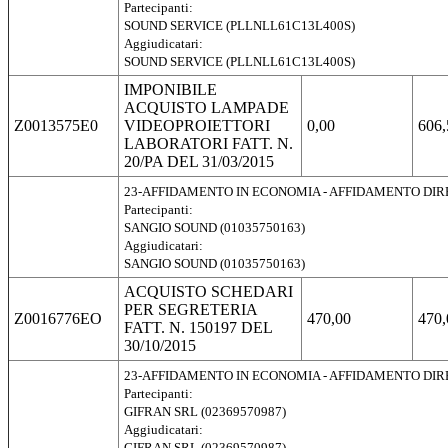
Partecipanti:
SOUND SERVICE (PLLNLL61C13L400S)
Aggiudicatari:
SOUND SERVICE (PLLNLL61C13L400S)
IMPONIBILE
ACQUISTO LAMPADE
Z0013575E0
VIDEOPROIETTORI
0,00
606,
LABORATORI FATT. N.
20/PA DEL 31/03/2015
23-AFFIDAMENTO IN ECONOMIA - AFFIDAMENTO DI
Partecipanti:
SANGIO SOUND (01035750163)
Aggiudicatari:
SANGIO SOUND (01035750163)
ACQUISTO SCHEDARI
PER SEGRETERIA
Z0016776EO
470,00
470,
FATT. N. 150197 DEL
30/10/2015
23-AFFIDAMENTO IN ECONOMIA - AFFIDAMENTO DI
Partecipanti:
GIFRAN SRL (02369570987)
Aggiudicatari:
GIFRAN SRL (02369570987)