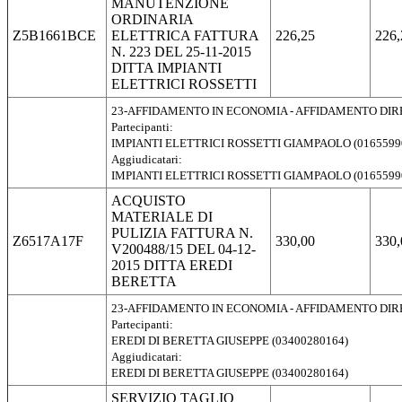
MANUTENZIONE
ORDINARIA
Z5B1661BCE
ELETTRICA FATTURA
226,25
226,
N. 223 DEL 25-11-2015
DITTA IMPIANTI
ELETTRICI ROSSETTI
23-AFFIDAMENTO IN ECONOMIA - AFFIDAMENTO DI
Partecipanti:
IMPIANTI ELETTRICI ROSSETTI GIAMPAOLO (0165599
Aggiudicatari:
IMPIANTI ELETTRICI ROSSETTI GIAMPAOLO (0165599
ACQUISTO
MATERIALE DI
PULIZIA FATTURA N.
Z6517A17F
330,00
330,
V200488/15 DEL 04-12-
2015 DITTA EREDI
BERETTA
23-AFFIDAMENTO IN ECONOMIA - AFFIDAMENTO DI
Partecipanti:
EREDI DI BERETTA GIUSEPPE (03400280164)
Aggiudicatari:
EREDI DI BERETTA GIUSEPPE (03400280164)
SERVIZIO TAGLIO