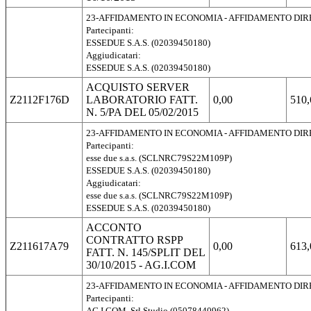
23-AFFIDAMENTO IN ECONOMIA - AFFIDAMENTO DI
Partecipanti:
ESSEDUE S.A.S. (02039450180)
Aggiudicatari:
ESSEDUE S.A.S. (02039450180)
ACQUISTO SERVER
Z2112F176D
LABORATORIO FATT.
0,00
510,
N. 5/PA DEL 05/02/2015
23-AFFIDAMENTO IN ECONOMIA - AFFIDAMENTO DI
Partecipanti:
esse due s.a.s. (SCLNRC79S22M109P)
ESSEDUE S.A.S. (02039450180)
Aggiudicatari:
esse due s.a.s. (SCLNRC79S22M109P)
ESSEDUE S.A.S. (02039450180)
ACCONTO
CONTRATTO RSPP
Z211617A79
0,00
613,
FATT. N. 145/SPLIT DEL
30/10/2015 - AG.I.COM
23-AFFIDAMENTO IN ECONOMIA - AFFIDAMENTO DI
Partecipanti:
AG.I.COM. Srl Studio (05078440962)