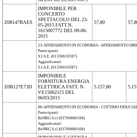
IMPONIBILE PER
CONCERTO
SPETTACOLO DEL 23-
Z08147BAES
57,80
57,8
05-2015 FATT.N.
1615007772 DEL 09-06-
2015
23-AFFIDAMENTO IN ECONOMIA - AFFIDAMENTO DI
Partecipanti:
S.I.A.E. (01336610587)
Aggiudicatari:
S.I.A.E. (01336610587)
IMPONIBILE
FORNITURA ENERGIA
Z0B127E73D
ELETTRICA FATT. N.
5.157,80
5.15
VE15002115 DEL
06/03/2015
08-AFFIDAMENTO IN ECONOMIA - COTTIMO FIDUCIA
Partecipanti:
BeNRG S.r.l (03700880168)
Aggiudicatari:
BeNRG S.r.l (03700880168)