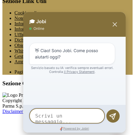
Sezione Link Utili
Cookie policy
Note legali
Informativa Privacy
Informativa Privacy chatbot Jobi
Ufficio Relazioni con il Pubblico
Dichiarazione di accessibilità
Obiettivi di accessibilità
Whistleblowing
Gestione consensi cookie
Amministrazione trasparente
Pagina visualizzata
520
volte
Sezione Copyright
Copyright 2026 | Engineered and powered by Gruppo Spaggiari
Parma S.p.A. | Divisione Publishing & New Social Media
Disclaimer trattamento dati personali