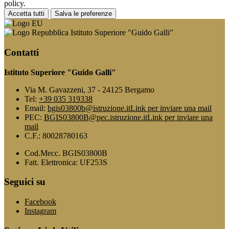
policy.
Accetta tutti
Salva le preferenze
Istituto Superiore "Guido Galli"
Contatti
Istituto Superiore "Guido Galli"
Via M. Gavazzeni, 37 - 24125 Bergamo
Tel:
+39 035 319338
Email:
bgis03800b@istruzione.it
Link per inviare una mail
PEC:
BGIS03800B@pec.istruzione.it
Link per inviare una
mail
C.F.: 80028780163
Cod.Mecc. BGIS03800B
Fatt. Elettronica: UF253S
Seguici su
Facebook
Instagram