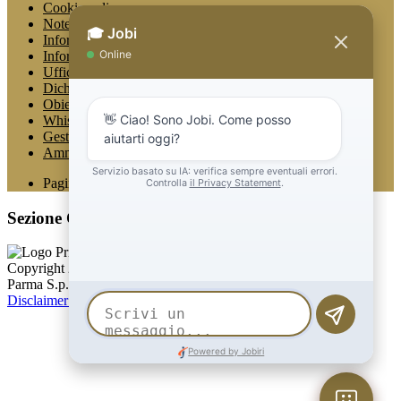
Cookie policy
Note legali
Informativa Privacy
Informativa Privacy chatbot Jobi
Ufficio Relazioni con il Pubblico
Dichiarazione di accessibilità
Obiettivi di accessibilità
Whistleblowing
Gestione consensi cookie
Amministrazione trasparente
Pagina visualizzata
619
volte
Sezione Copyright
Copyright 2026 | Engineered and powered by Gruppo Spaggiari
Parma S.p.A. | Divisione Publishing & New Social Media
Disclaimer trattamento dati personali