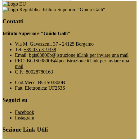
Istituto Superiore "Guido Galli"
Contatti
Istituto Superiore "Guido Galli"
Via M. Gavazzeni, 37 - 24125 Bergamo
Tel:
+39 035 319338
Email:
bgis03800b@istruzione.it
Link per inviare una mail
PEC:
BGIS03800B@pec.istruzione.it
Link per inviare una
mail
C.F.: 80028780163
Cod.Mecc. BGIS03800B
Fatt. Elettronica: UF253S
Seguici su
Facebook
Instagram
Sezione Link Utili