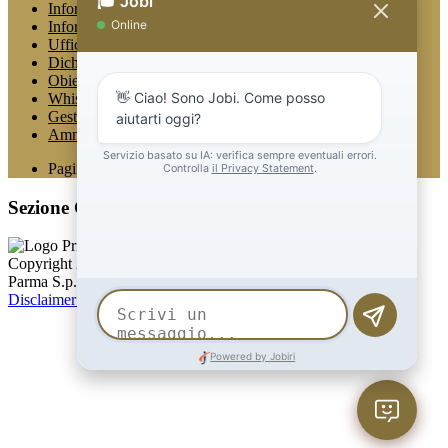
Informativa Privacy
Informativa Privacy chatbot Jobi
Ufficio Relazioni con il Pubblico
Dichiarazione di accessibilità
Obiettivi di accessibilità
Whistleblowing
Gestione consensi cookie
Amministrazione trasparente
Pagina visualizzata
518
volte
Sezione Copyright
Copyright 2026 | Engineered and powered by Gruppo Spaggiari
Parma S.p.A. | Divisione Publishing & New Social Media
Disclaimer trattamento dati personali