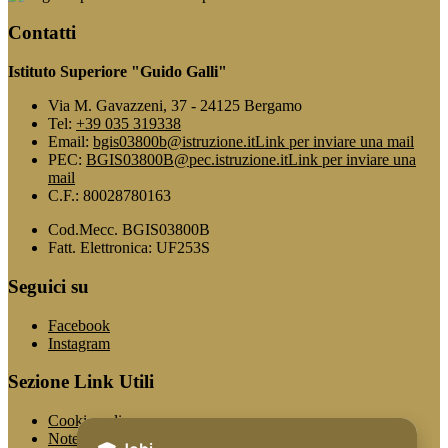
Contatti
Istituto Superiore "Guido Galli"
Via M. Gavazzeni, 37 - 24125 Bergamo
Tel:
+39 035 319338
Email:
bgis03800b@istruzione.it
Link per inviare una mail
PEC:
BGIS03800B@pec.istruzione.it
Link per inviare una
mail
C.F.: 80028780163
Cod.Mecc. BGIS03800B
Fatt. Elettronica: UF253S
Seguici su
Facebook
Instagram
Sezione Link Utili
Cookie policy
Note legali