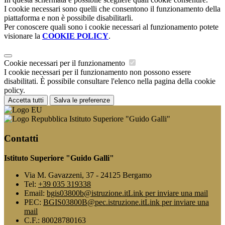
I cookie necessari sono quelli che consentono il funzionamento della
piattaforma e non è possibile disabilitarli.
Per conoscere quali sono i cookie necessari al funzionamento potete
visionare la
COOKIE POLICY
.
Cookie necessari per il funzionamento
I cookie necessari per il funzionamento non possono essere
disabilitati. È possibile consultare l'elenco nella pagina della cookie
policy.
Accetta tutti
Salva le preferenze
Istituto Superiore "Guido Galli"
Contatti
Istituto Superiore "Guido Galli"
Via M. Gavazzeni, 37 - 24125 Bergamo
Tel:
+39 035 319338
Email:
bgis03800b@istruzione.it
Link per inviare una mail
PEC:
BGIS03800B@pec.istruzione.it
Link per inviare una
mail
C.F.: 80028780163