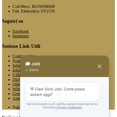
Cod.Mecc. BGIS03800B
Fatt. Elettronica: UF253S
Seguici su
Facebook
Instagram
Sezione Link Utili
Cookie policy
Note legali
Informativa Privacy
Informativa Privacy chatbot Jobi
Ufficio Relazioni con il Pubblico
Dichiarazione di accessibilità
Obiettivi di accessibilità
Whistleblowing
Gestione consensi cookie
Amministrazione trasparente
Pagina visualizzata
580
volte