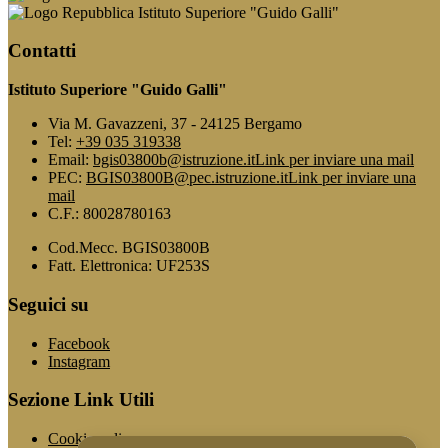
Istituto Superiore "Guido Galli"
Contatti
Istituto Superiore "Guido Galli"
Via M. Gavazzeni, 37 - 24125 Bergamo
Tel:
+39 035 319338
Email:
bgis03800b@istruzione.it
Link per inviare una mail
PEC:
BGIS03800B@pec.istruzione.it
Link per inviare una
mail
C.F.: 80028780163
Cod.Mecc. BGIS03800B
Fatt. Elettronica: UF253S
Seguici su
Facebook
Instagram
Sezione Link Utili
Cookie policy