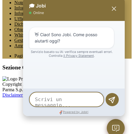
Note legali
Informativa Privacy
Informativa Privacy chatbot Jobi
Ufficio Relazioni con il Pubblico
Dichiarazione di accessibilità
Obiettivi di accessibilità
Whistleblowing
Gestione consensi cookie
Amministrazione trasparente
Pagina visualizzata
523
volte
Sezione Copyright
Copyright 2026 | Engineered and powered by Gruppo Spaggiari
Parma S.p.A. | Divisione Publishing & New Social Media
Disclaimer trattamento dati personali