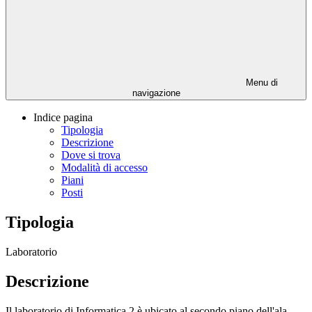
Menu di
navigazione
Indice pagina
Tipologia
Descrizione
Dove si trova
Modalità di accesso
Piani
Posti
Tipologia
Laboratorio
Descrizione
Il laboratorio di Informatica 2 è ubicato al secondo piano dell'ala