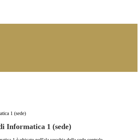
atica 1 (sede)
i Informatica 1 (sede)
matica 1 è ubicato nell'ala vecchia della sede centrale.