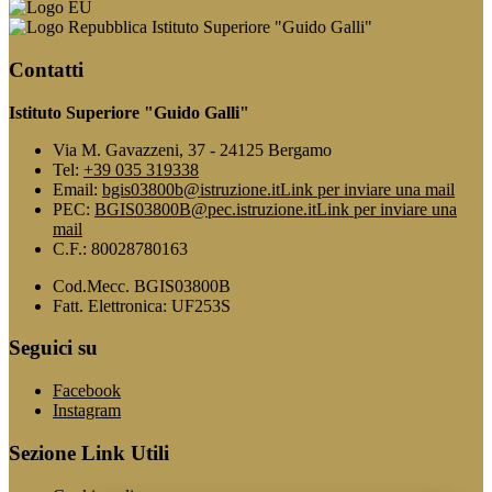
Istituto Superiore "Guido Galli"
Contatti
Istituto Superiore "Guido Galli"
Via M. Gavazzeni, 37 - 24125 Bergamo
Tel:
+39 035 319338
Email:
bgis03800b@istruzione.it
Link per inviare una mail
PEC:
BGIS03800B@pec.istruzione.it
Link per inviare una
mail
C.F.: 80028780163
Cod.Mecc. BGIS03800B
Fatt. Elettronica: UF253S
Seguici su
Facebook
Instagram
Sezione Link Utili