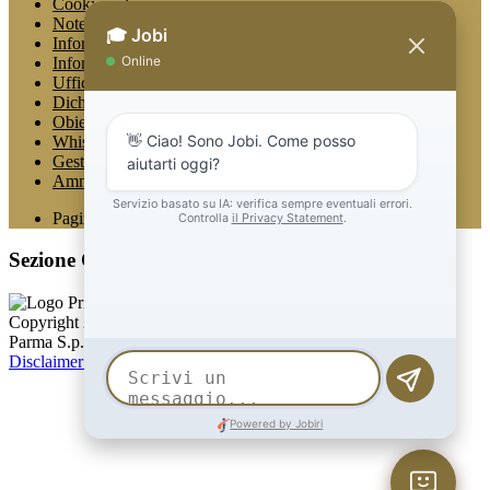
Cookie policy
Note legali
Informativa Privacy
Informativa Privacy chatbot Jobi
Ufficio Relazioni con il Pubblico
Dichiarazione di accessibilità
Obiettivi di accessibilità
Whistleblowing
Gestione consensi cookie
Amministrazione trasparente
Pagina visualizzata
744
volte
Sezione Copyright
Copyright 2026 | Engineered and powered by Gruppo Spaggiari
Parma S.p.A. | Divisione Publishing & New Social Media
Disclaimer trattamento dati personali