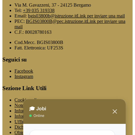
Via M. Gavazzeni, 37 - 24125 Bergamo
Tel:
+39 035 319338
Email:
bgis03800b@istruzione.it
Link per inviare una mail
PEC:
BGIS03800B@pec.istruzione.it
Link per inviare una
mail
C.F.: 80028780163
Cod.Mecc. BGIS03800B
Fatt. Elettronica: UF253S
Seguici su
Facebook
Instagram
Sezione Link Utili
Cookie policy
Note legali
Informativa Privacy
Informativa Privacy chatbot Jobi
Ufficio Relazioni con il Pubblico
Dichiarazione di accessibilità
Obiettivi di accessibilità