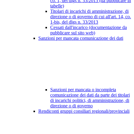
co. 1, del dlgs n. 33/2013 (da pubblicare in
tabelle)
Titolari di incarichi di amministrazione, di
direzione o di governo di cui all'art. 14, co.
1-bis, del dlgs n. 33/2013
Cessati dall'incarico (documentazione da
pubblicare sul sito web)
Sanzioni per mancata comunicazione dei dati
Sanzioni per mancata o incompleta
comunicazione dei dati da parte dei titolari
di incarichi politici, di amministrazione, di
direzione o di governo
Rendiconti gruppi consiliari regionali/provinciali