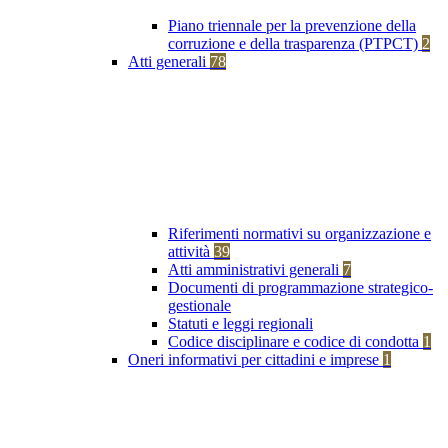
Piano triennale per la prevenzione della
corruzione e della trasparenza (PTPCT)
2
Atti generali
78
Riferimenti normativi su organizzazione e
attività
39
Atti amministrativi generali
7
Documenti di programmazione strategico-
gestionale
Statuti e leggi regionali
Codice disciplinare e codice di condotta
1
Oneri informativi per cittadini e imprese
1