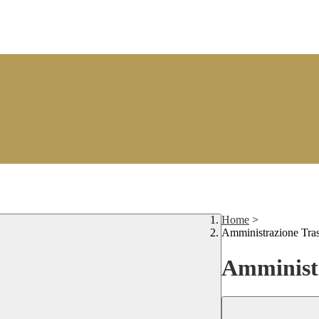
Home
>
Amministrazione Tra
Amministr