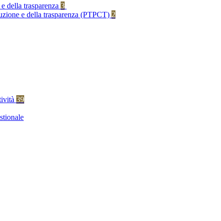
 e della trasparenza
3
rruzione e della trasparenza (PTPCT)
2
tività
39
stionale