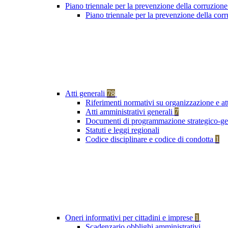
Piano triennale per la prevenzione della corruzione
Piano triennale per la prevenzione della co
Atti generali
78
Riferimenti normativi su organizzazione e at
Atti amministrativi generali
7
Documenti di programmazione strategico-ge
Statuti e leggi regionali
Codice disciplinare e codice di condotta
1
Oneri informativi per cittadini e imprese
1
Scadenzario obblighi amministrativi