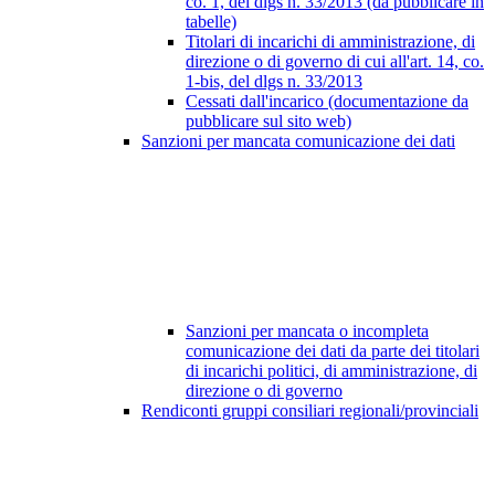
co. 1, del dlgs n. 33/2013 (da pubblicare in
tabelle)
Titolari di incarichi di amministrazione, di
direzione o di governo di cui all'art. 14, co.
1-bis, del dlgs n. 33/2013
Cessati dall'incarico (documentazione da
pubblicare sul sito web)
Sanzioni per mancata comunicazione dei dati
Sanzioni per mancata o incompleta
comunicazione dei dati da parte dei titolari
di incarichi politici, di amministrazione, di
direzione o di governo
Rendiconti gruppi consiliari regionali/provinciali