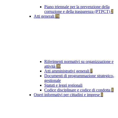
Piano triennale per la prevenzione della
corruzione e della trasparenza (PTPCT)
2
Atti generali
78
Riferimenti normativi su organizzazione e
attività
39
Atti amministrativi generali
7
Documenti di programmazione strategico-
gestionale
Statuti e leggi regionali
Codice disciplinare e codice di condotta
1
Oneri informativi per cittadini e imprese
1