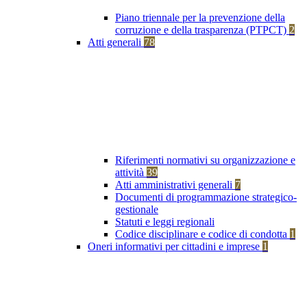
Piano triennale per la prevenzione della
corruzione e della trasparenza (PTPCT)
2
Atti generali
78
Riferimenti normativi su organizzazione e
attività
39
Atti amministrativi generali
7
Documenti di programmazione strategico-
gestionale
Statuti e leggi regionali
Codice disciplinare e codice di condotta
1
Oneri informativi per cittadini e imprese
1