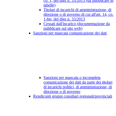
co. 1, del dlgs n. 33/2013 (da pubblicare in
tabelle)
Titolari di incarichi di amministrazione, di
direzione o di governo di cui all'art. 14, co.
1-bis, del dlgs n. 33/2013
Cessati dall'incarico (documentazione da
pubblicare sul sito web)
Sanzioni per mancata comunicazione dei dati
Sanzioni per mancata o incompleta
comunicazione dei dati da parte dei titolari
di incarichi politici, di amministrazione, di
direzione o di governo
Rendiconti gruppi consiliari regionali/provinciali