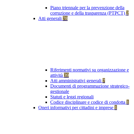
Piano triennale per la prevenzione della
corruzione e della trasparenza (PTPCT)
2
Atti generali
78
Riferimenti normativi su organizzazione e
attività
39
Atti amministrativi generali
7
Documenti di programmazione strategico-
gestionale
Statuti e leggi regionali
Codice disciplinare e codice di condotta
1
Oneri informativi per cittadini e imprese
1