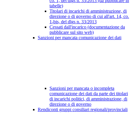
co. 1, del dlgs n. 33/2013 (da pubblicare in
tabelle)
Titolari di incarichi di amministrazione, di
direzione o di governo di cui all'art. 14, co.
1-bis, del dlgs n. 33/2013
Cessati dall'incarico (documentazione da
pubblicare sul sito web)
Sanzioni per mancata comunicazione dei dati
Sanzioni per mancata o incompleta
comunicazione dei dati da parte dei titolari
di incarichi politici, di amministrazione, di
direzione o di governo
Rendiconti gruppi consiliari regionali/provinciali