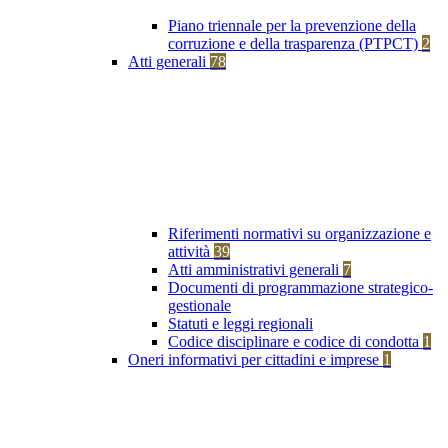
Piano triennale per la prevenzione della
corruzione e della trasparenza (PTPCT)
2
Atti generali
78
Riferimenti normativi su organizzazione e
attività
39
Atti amministrativi generali
7
Documenti di programmazione strategico-
gestionale
Statuti e leggi regionali
Codice disciplinare e codice di condotta
1
Oneri informativi per cittadini e imprese
1