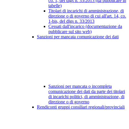
co. 1, del dlgs n. 33/2013 (da pubblicare in
tabelle)
Titolari di incarichi di amministrazione, di
direzione o di governo di cui all'art. 14, co.
1-bis, del dlgs n. 33/2013
Cessati dall'incarico (documentazione da
pubblicare sul sito web)
Sanzioni per mancata comunicazione dei dati
Sanzioni per mancata o incompleta
comunicazione dei dati da parte dei titolari
di incarichi politici, di amministrazione, di
direzione o di governo
Rendiconti gruppi consiliari regionali/provinciali