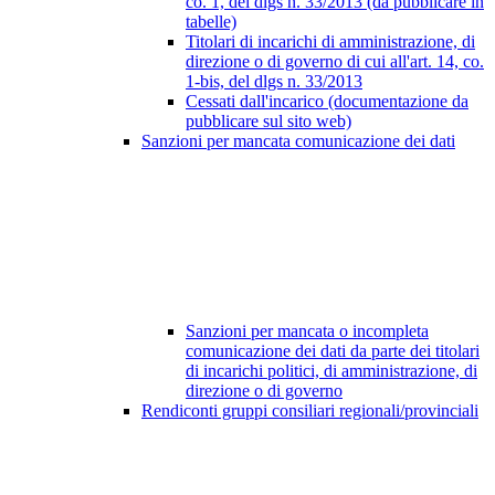
co. 1, del dlgs n. 33/2013 (da pubblicare in
tabelle)
Titolari di incarichi di amministrazione, di
direzione o di governo di cui all'art. 14, co.
1-bis, del dlgs n. 33/2013
Cessati dall'incarico (documentazione da
pubblicare sul sito web)
Sanzioni per mancata comunicazione dei dati
Sanzioni per mancata o incompleta
comunicazione dei dati da parte dei titolari
di incarichi politici, di amministrazione, di
direzione o di governo
Rendiconti gruppi consiliari regionali/provinciali