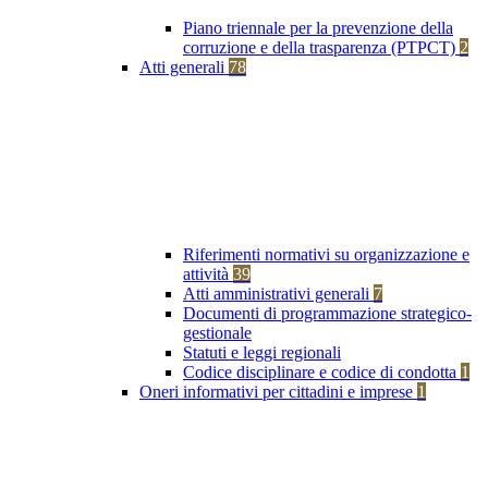
Piano triennale per la prevenzione della
corruzione e della trasparenza (PTPCT)
2
Atti generali
78
Riferimenti normativi su organizzazione e
attività
39
Atti amministrativi generali
7
Documenti di programmazione strategico-
gestionale
Statuti e leggi regionali
Codice disciplinare e codice di condotta
1
Oneri informativi per cittadini e imprese
1