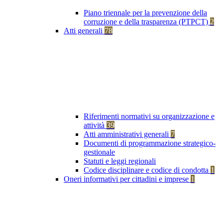
Piano triennale per la prevenzione della
corruzione e della trasparenza (PTPCT)
2
Atti generali
78
Riferimenti normativi su organizzazione e
attività
39
Atti amministrativi generali
7
Documenti di programmazione strategico-
gestionale
Statuti e leggi regionali
Codice disciplinare e codice di condotta
1
Oneri informativi per cittadini e imprese
1