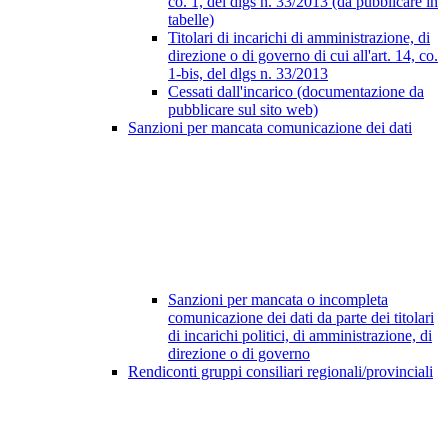
co. 1, del dlgs n. 33/2013 (da pubblicare in
tabelle)
Titolari di incarichi di amministrazione, di
direzione o di governo di cui all'art. 14, co.
1-bis, del dlgs n. 33/2013
Cessati dall'incarico (documentazione da
pubblicare sul sito web)
Sanzioni per mancata comunicazione dei dati
Sanzioni per mancata o incompleta
comunicazione dei dati da parte dei titolari
di incarichi politici, di amministrazione, di
direzione o di governo
Rendiconti gruppi consiliari regionali/provinciali