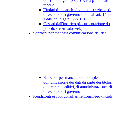
co. 1, del dlgs n. 33/2013 (da pubblicare in
tabelle)
Titolari di incarichi di amministrazione, di
direzione o di governo di cui all'art. 14, co.
1-bis, del dlgs n. 33/2013
Cessati dall'incarico (documentazione da
pubblicare sul sito web)
Sanzioni per mancata comunicazione dei dati
Sanzioni per mancata o incompleta
comunicazione dei dati da parte dei titolari
di incarichi politici, di amministrazione, di
direzione o di governo
Rendiconti gruppi consiliari regionali/provinciali