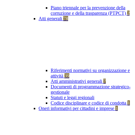
Piano triennale per la prevenzione della
corruzione e della trasparenza (PTPCT)
2
Atti generali
78
Riferimenti normativi su organizzazione e
attività
39
Atti amministrativi generali
7
Documenti di programmazione strategico-
gestionale
Statuti e leggi regionali
Codice disciplinare e codice di condotta
1
Oneri informativi per cittadini e imprese
1