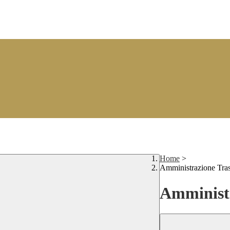
Home
>
Amministrazione Tra
Amministr