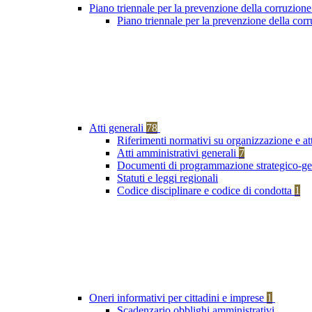
Piano triennale per la prevenzione della corruzione
Piano triennale per la prevenzione della co
Atti generali
78
Riferimenti normativi su organizzazione e at
Atti amministrativi generali
7
Documenti di programmazione strategico-ge
Statuti e leggi regionali
Codice disciplinare e codice di condotta
1
Oneri informativi per cittadini e imprese
1
Scadenzario obblighi amministrativi