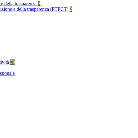
 e della trasparenza
3
rruzione e della trasparenza (PTPCT)
2
tività
39
stionale