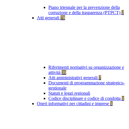
Piano triennale per la prevenzione della
corruzione e della trasparenza (PTPCT)
2
Atti generali
78
Riferimenti normativi su organizzazione e
attività
39
Atti amministrativi generali
7
Documenti di programmazione strategico-
gestionale
Statuti e leggi regionali
Codice disciplinare e codice di condotta
1
Oneri informativi per cittadini e imprese
1