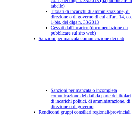
co. 1, del dlgs n. 33/2013 (da pubblicare in
tabelle)
Titolari di incarichi di amministrazione, di
direzione o di governo di cui all'art. 14, co.
1-bis, del dlgs n. 33/2013
Cessati dall'incarico (documentazione da
pubblicare sul sito web)
Sanzioni per mancata comunicazione dei dati
Sanzioni per mancata o incompleta
comunicazione dei dati da parte dei titolari
di incarichi politici, di amministrazione, di
direzione o di governo
Rendiconti gruppi consiliari regionali/provinciali