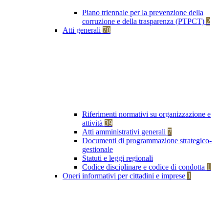
Piano triennale per la prevenzione della
corruzione e della trasparenza (PTPCT)
2
Atti generali
78
Riferimenti normativi su organizzazione e
attività
39
Atti amministrativi generali
7
Documenti di programmazione strategico-
gestionale
Statuti e leggi regionali
Codice disciplinare e codice di condotta
1
Oneri informativi per cittadini e imprese
1