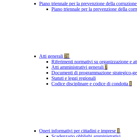
Piano triennale per la prevenzione della corruzione
Piano triennale per la prevenzione della co
Atti generali
78
Riferimenti normativi su organizzazione e at
Atti amministrativi generali
7
Documenti di programmazione strategico-ge
Statuti e leggi regionali
Codice disciplinare e codice di condotta
1
Oneri informativi per cittadini e imprese
1
Scadenzario obblighi amministrativi