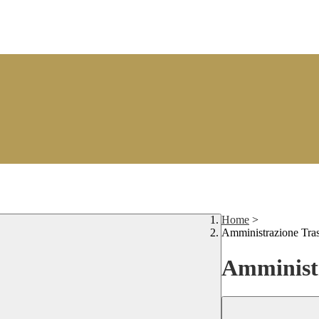
Home
>
Amministrazione Tra
Amministr