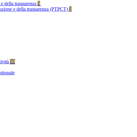
 e della trasparenza
3
rruzione e della trasparenza (PTPCT)
2
tività
39
stionale