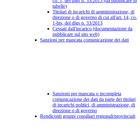
co. 1, del dlgs n. 33/2013 (da pubblicare in
tabelle)
Titolari di incarichi di amministrazione, di
direzione o di governo di cui all'art. 14, co.
1-bis, del dlgs n. 33/2013
Cessati dall'incarico (documentazione da
pubblicare sul sito web)
Sanzioni per mancata comunicazione dei dati
Sanzioni per mancata o incompleta
comunicazione dei dati da parte dei titolari
di incarichi politici, di amministrazione, di
direzione o di governo
Rendiconti gruppi consiliari regionali/provinciali