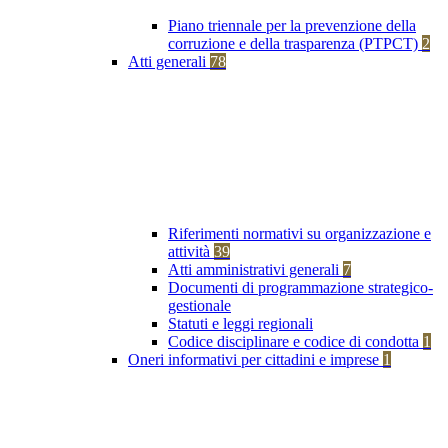
Piano triennale per la prevenzione della
corruzione e della trasparenza (PTPCT)
2
Atti generali
78
Riferimenti normativi su organizzazione e
attività
39
Atti amministrativi generali
7
Documenti di programmazione strategico-
gestionale
Statuti e leggi regionali
Codice disciplinare e codice di condotta
1
Oneri informativi per cittadini e imprese
1