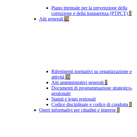
Piano triennale per la prevenzione della
corruzione e della trasparenza (PTPCT)
2
Atti generali
78
Riferimenti normativi su organizzazione e
attività
39
Atti amministrativi generali
7
Documenti di programmazione strategico-
gestionale
Statuti e leggi regionali
Codice disciplinare e codice di condotta
1
Oneri informativi per cittadini e imprese
1