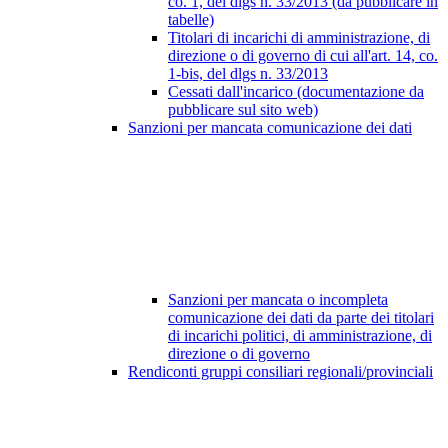
co. 1, del dlgs n. 33/2013 (da pubblicare in
tabelle)
Titolari di incarichi di amministrazione, di
direzione o di governo di cui all'art. 14, co.
1-bis, del dlgs n. 33/2013
Cessati dall'incarico (documentazione da
pubblicare sul sito web)
Sanzioni per mancata comunicazione dei dati
Sanzioni per mancata o incompleta
comunicazione dei dati da parte dei titolari
di incarichi politici, di amministrazione, di
direzione o di governo
Rendiconti gruppi consiliari regionali/provinciali