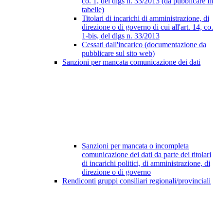
co. 1, del dlgs n. 33/2013 (da pubblicare in
tabelle)
Titolari di incarichi di amministrazione, di
direzione o di governo di cui all'art. 14, co.
1-bis, del dlgs n. 33/2013
Cessati dall'incarico (documentazione da
pubblicare sul sito web)
Sanzioni per mancata comunicazione dei dati
Sanzioni per mancata o incompleta
comunicazione dei dati da parte dei titolari
di incarichi politici, di amministrazione, di
direzione o di governo
Rendiconti gruppi consiliari regionali/provinciali