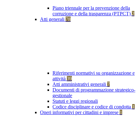
Piano triennale per la prevenzione della
corruzione e della trasparenza (PTPCT)
2
Atti generali
78
Riferimenti normativi su organizzazione e
attività
39
Atti amministrativi generali
7
Documenti di programmazione strategico-
gestionale
Statuti e leggi regionali
Codice disciplinare e codice di condotta
1
Oneri informativi per cittadini e imprese
1