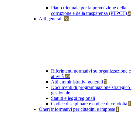
Piano triennale per la prevenzione della
corruzione e della trasparenza (PTPCT)
2
Atti generali
78
Riferimenti normativi su organizzazione e
attività
39
Atti amministrativi generali
7
Documenti di programmazione strategico-
gestionale
Statuti e leggi regionali
Codice disciplinare e codice di condotta
1
Oneri informativi per cittadini e imprese
1