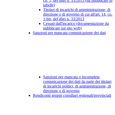
co. 1, del dlgs n. 33/2013 (da pubblicare in
tabelle)
Titolari di incarichi di amministrazione, di
direzione o di governo di cui all'art. 14, co.
1-bis, del dlgs n. 33/2013
Cessati dall'incarico (documentazione da
pubblicare sul sito web)
Sanzioni per mancata comunicazione dei dati
Sanzioni per mancata o incompleta
comunicazione dei dati da parte dei titolari
di incarichi politici, di amministrazione, di
direzione o di governo
Rendiconti gruppi consiliari regionali/provinciali