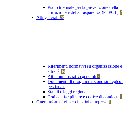
Piano triennale per la prevenzione della
corruzione e della trasparenza (PTPCT)
2
Atti generali
78
Riferimenti normativi su organizzazione e
attività
39
Atti amministrativi generali
7
Documenti di programmazione strategico-
gestionale
Statuti e leggi regionali
Codice disciplinare e codice di condotta
1
Oneri informativi per cittadini e imprese
1