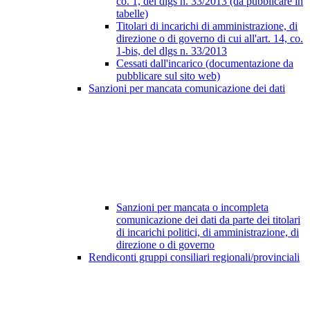
co. 1, del dlgs n. 33/2013 (da pubblicare in
tabelle)
Titolari di incarichi di amministrazione, di
direzione o di governo di cui all'art. 14, co.
1-bis, del dlgs n. 33/2013
Cessati dall'incarico (documentazione da
pubblicare sul sito web)
Sanzioni per mancata comunicazione dei dati
Sanzioni per mancata o incompleta
comunicazione dei dati da parte dei titolari
di incarichi politici, di amministrazione, di
direzione o di governo
Rendiconti gruppi consiliari regionali/provinciali