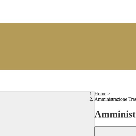
Home
>
Amministrazione Tra
Amministr