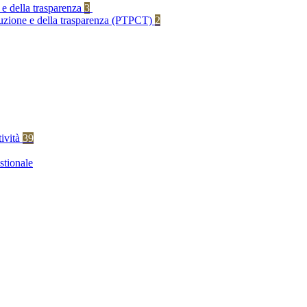
 e della trasparenza
3
rruzione e della trasparenza (PTPCT)
2
tività
39
stionale