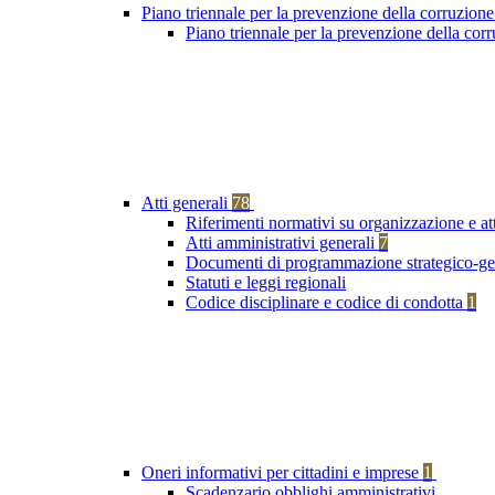
Piano triennale per la prevenzione della corruzione
Piano triennale per la prevenzione della co
Atti generali
78
Riferimenti normativi su organizzazione e at
Atti amministrativi generali
7
Documenti di programmazione strategico-ge
Statuti e leggi regionali
Codice disciplinare e codice di condotta
1
Oneri informativi per cittadini e imprese
1
Scadenzario obblighi amministrativi