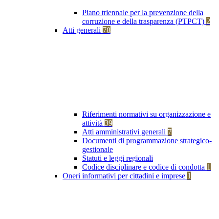
Piano triennale per la prevenzione della
corruzione e della trasparenza (PTPCT)
2
Atti generali
78
Riferimenti normativi su organizzazione e
attività
39
Atti amministrativi generali
7
Documenti di programmazione strategico-
gestionale
Statuti e leggi regionali
Codice disciplinare e codice di condotta
1
Oneri informativi per cittadini e imprese
1