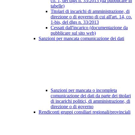
co. 1, del dlgs n. 33/2013 (da pubblicare in
tabelle)
Titolari di incarichi di amministrazione, di
direzione o di governo di cui all'art. 14, co.
1-bis, del dlgs n. 33/2013
Cessati dall'incarico (documentazione da
pubblicare sul sito web)
Sanzioni per mancata comunicazione dei dati
Sanzioni per mancata o incompleta
comunicazione dei dati da parte dei titolari
di incarichi politici, di amministrazione, di
direzione o di governo
Rendiconti gruppi consiliari regionali/provinciali