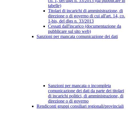
co. 1, del dlgs n. 33/2013 (da pubblicare in
tabelle)
Titolari di incarichi di amministrazione, di
direzione o di governo di cui all'art. 14, co.
1-bis, del dlgs n. 33/2013
Cessati dall'incarico (documentazione da
pubblicare sul sito web)
Sanzioni per mancata comunicazione dei dati
Sanzioni per mancata o incompleta
comunicazione dei dati da parte dei titolari
di incarichi politici, di amministrazione, di
direzione o di governo
Rendiconti gruppi consiliari regionali/provinciali