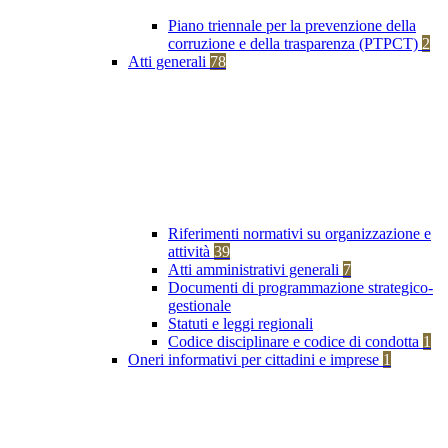
Piano triennale per la prevenzione della
corruzione e della trasparenza (PTPCT)
2
Atti generali
78
Riferimenti normativi su organizzazione e
attività
39
Atti amministrativi generali
7
Documenti di programmazione strategico-
gestionale
Statuti e leggi regionali
Codice disciplinare e codice di condotta
1
Oneri informativi per cittadini e imprese
1